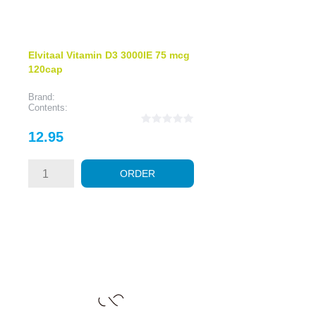
Elvitaal Vitamin D3 3000IE 75 mcg
120cap
Brand:
Contents:
Price
12.95
ORDER