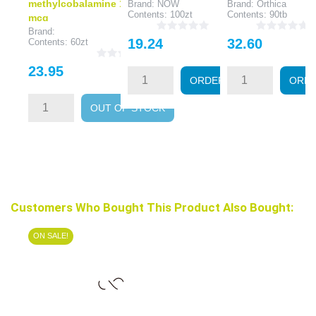
methylcobalamine 1000
Brand: NOW
Brand: Orthica
Contents: 100zt
Contents: 90tb
mcg
Brand:
Price
Price
19.24
32.60
Contents: 60zt
Price
23.95
ORDER
ORD
OUT OF STOCK
Customers Who Bought This Product Also Bought:
ON SALE!