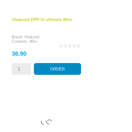
Vitakruid DPP-IV ultimate 90vc
Brand: Vitakruid
Contents: 90vc
Price
36.90
ORDER