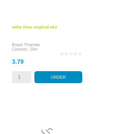
witte thee original eko
Brand: Piramide
Contents: 20st
Price
3.79
ORDER