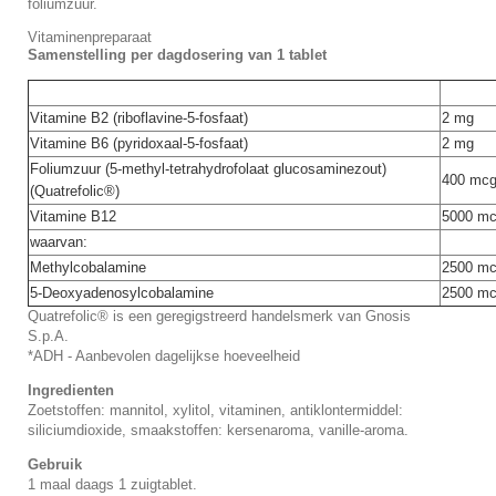
foliumzuur.
Vitaminenpreparaat
Samenstelling per dagdosering van 1 tablet
Vitamine B2 (riboflavine-5-fosfaat)
2 mg
Vitamine B6 (pyridoxaal-5-fosfaat)
2 mg
Foliumzuur (5-methyl-tetrahydrofolaat glucosaminezout)
400 mc
(Quatrefolic®)
Vitamine B12
5000 m
waarvan:
Methylcobalamine
2500 m
5-Deoxyadenosylcobalamine
2500 m
Quatrefolic® is een geregigstreerd handelsmerk van Gnosis
S.p.A.
*ADH - Aanbevolen dagelijkse hoeveelheid
Ingredienten
Zoetstoffen: mannitol, xylitol, vitaminen, antiklontermiddel:
siliciumdioxide, smaakstoffen: kersenaroma, vanille-aroma.
Gebruik
1 maal daags 1 zuigtablet.