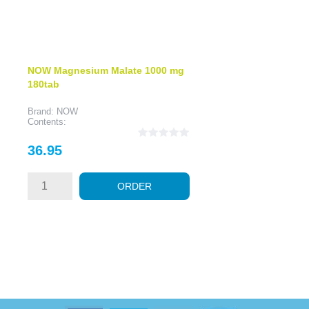
NOW Magnesium Malate 1000 mg
180tab
Brand: NOW
Contents:
Price
36.95
ORDER