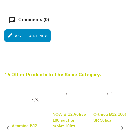
chat
Comments (0)
edit
WRITE A REVIEW
16 Other Products In The Same Category:
NOW B-12 Active
Orthica B12 1000
100 suction
SR 90tab
Vitamine B12
tablet 100zt

