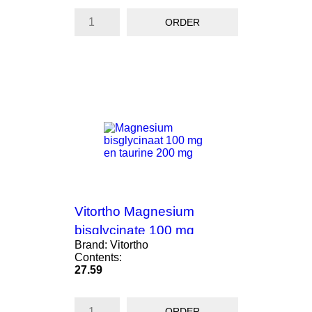
ORDER
Vitortho Magnesium
bisglycinate 100 mg
Brand: Vitortho
taurine...
Contents:
Price
27.59
ORDER