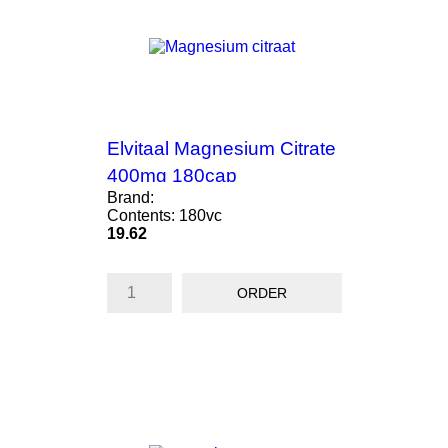
Elvitaal Magnesium Citrate
400mg 180cap
Brand:
Contents: 180vc
Price
19.62
ORDER