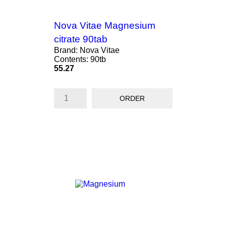
Nova Vitae Magnesium
citrate 90tab
Brand: Nova Vitae
Contents: 90tb
Price
55.27
ORDER