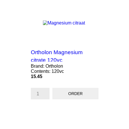
Ortholon Magnesium
citrate 120vc
Brand: Ortholon
Contents: 120vc
Price
15.45
ORDER
ON SALE!