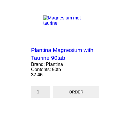
ON SALE!
Plantina Magnesium with
Taurine 90tab
Brand: Plantina
Contents: 90tb
Price
37.46
ORDER