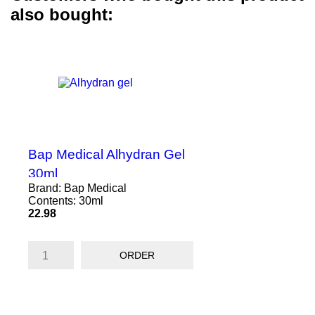
also bought:
Bap Medical Alhydran Gel
30ml
Brand: Bap Medical
Contents: 30ml
Price
22.98
ORDER