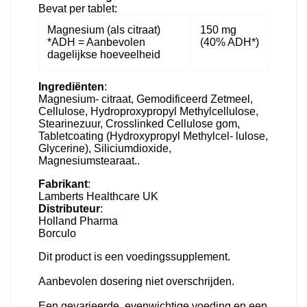
Bevat per tablet:
Magnesium (als citraat)
150 mg
*ADH = Aanbevolen
(40% ADH*)
dagelijkse hoeveelheid
Ingrediënten
:
Magnesium- citraat, Gemodificeerd Zetmeel,
Cellulose, Hydroproxypropyl Methylcellulose,
Stearinezuur, Crosslinked Cellulose gom,
Tabletcoating (Hydroxypropyl Methylcel- lulose,
Glycerine), Siliciumdioxide,
Magnesiumstearaat..
Fabrikant
:
Lamberts Healthcare UK
Distributeur
:
Holland Pharma
Borculo
Dit product is een voedingssupplement.
Aanbevolen dosering niet overschrijden.
Een gevarieerde, evenwichtige voeding en een