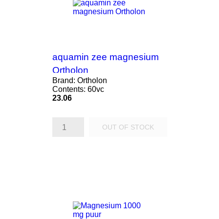
aquamin zee magnesium
Ortholon
Brand: Ortholon
Contents: 60vc
Price
23.06
OUT OF STOCK