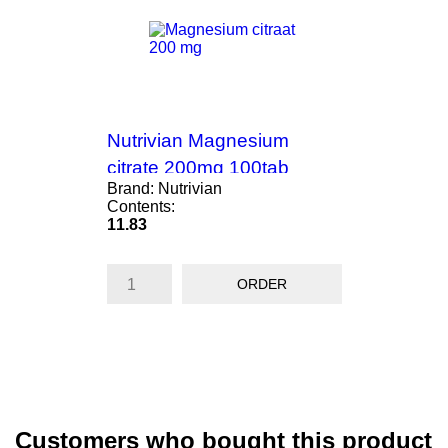
Nutrivian Magnesium
citrate 200mg 100tab
Brand: Nutrivian
Contents:
Price
11.83
ORDER
Customers who bought this product