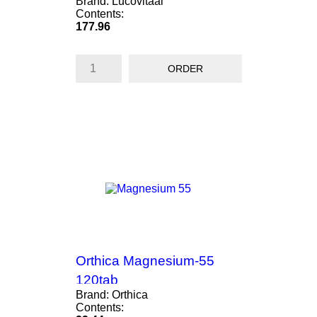
Brand: Lucovitaal
Contents:
Price
177.96
ORDER
Orthica Magnesium-55
120tab
Brand: Orthica
Contents: