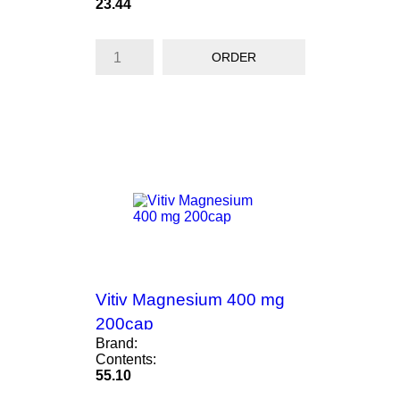
Price
23.44
ORDER
Vitiv Magnesium 400 mg
200cap
Brand:
Contents:
Price
55.10