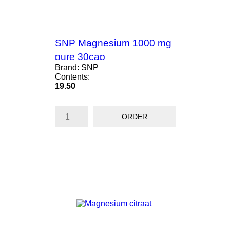
SNP Magnesium 1000 mg
pure 30cap
Brand: SNP
Contents:
Price
19.50
ORDER
ON SALE!