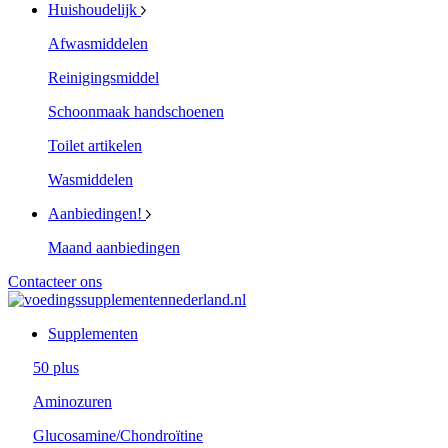
Huishoudelijk
Afwasmiddelen
Reinigingsmiddel
Schoonmaak handschoenen
Toilet artikelen
Wasmiddelen
Aanbiedingen!
Maand aanbiedingen
Contacteer ons
Supplementen
50 plus
Aminozuren
Glucosamine/Chondroïtine