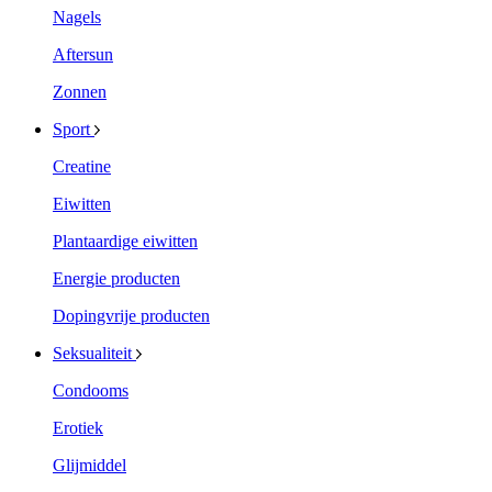
Nagels
Aftersun
Zonnen
Sport
Creatine
Eiwitten
Plantaardige eiwitten
Energie producten
Dopingvrije producten
Seksualiteit
Condooms
Erotiek
Glijmiddel