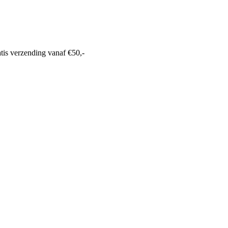
tis verzending
vanaf €50,-
0318 610526