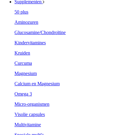
Supplementen
50 plus
Aminozuren
Glucosamine/Chondroïtine
Kindervitamines
Kruiden
Curcuma
Magnesium
Calcium en Magnesium
Omega 3
Micro-organismen
Visolie capsules
Multivitamine
Speciale multi's