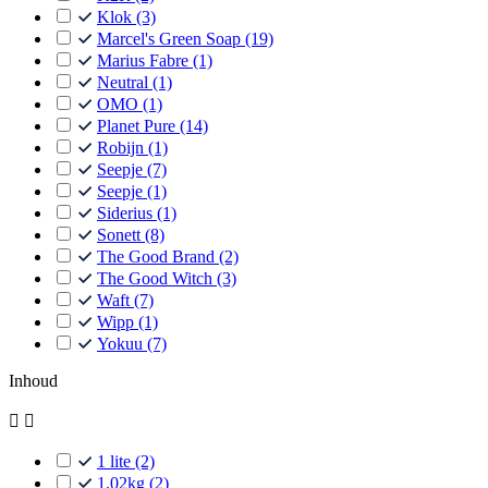
Klok
(3)
Marcel's Green Soap
(19)
Marius Fabre
(1)
Neutral
(1)
OMO
(1)
Planet Pure
(14)
Robijn
(1)
Seepje
(7)
Seepje
(1)
Siderius
(1)
Sonett
(8)
The Good Brand
(2)
The Good Witch
(3)
Waft
(7)
Wipp
(1)
Yokuu
(7)
Inhoud


1 lite
(2)
1.02kg
(2)