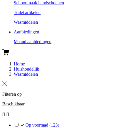
Schoonmaak handschoenen
Toilet artikelen
Wasmiddelen
Aanbiedingen!
Maand aanbiedingen
Home
Huishoudelijk
Wasmiddelen
Filteren op
Beschikbaar


Op voorraad
(123)