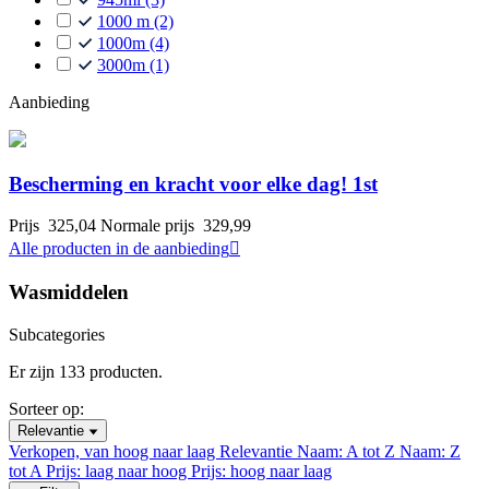
1000 m
(2)
1000m
(4)
3000m
(1)
Aanbieding
Bescherming en kracht voor elke dag! 1st
Prijs
325,04
Normale prijs
329,99
Alle producten in de aanbieding

Wasmiddelen
Subcategories
Er zijn 133 producten.
Sorteer op:
Relevantie
Verkopen, van hoog naar laag
Relevantie
Naam: A tot Z
Naam: Z
tot A
Prijs: laag naar hoog
Prijs: hoog naar laag