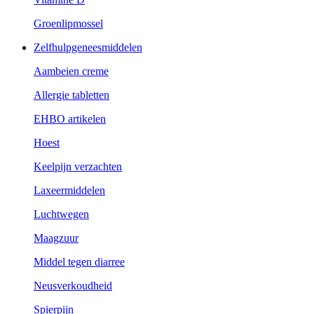
Groenlipmossel
Zelfhulpgeneesmiddelen
Aambeien creme
Allergie tabletten
EHBO artikelen
Hoest
Keelpijn verzachten
Laxeermiddelen
Luchtwegen
Maagzuur
Middel tegen diarree
Neusverkoudheid
Spierpijn