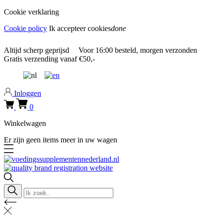
Cookie verklaring
Cookie policy
Ik accepteer cookies
done
0318 610526
Altijd
scherp geprijsd
Voor
16:00
besteld, morgen verzonden
Gratis verzending
vanaf €50,-
0318 610526
Inloggen
0
Winkelwagen
Er zijn geen items meer in uw wagen