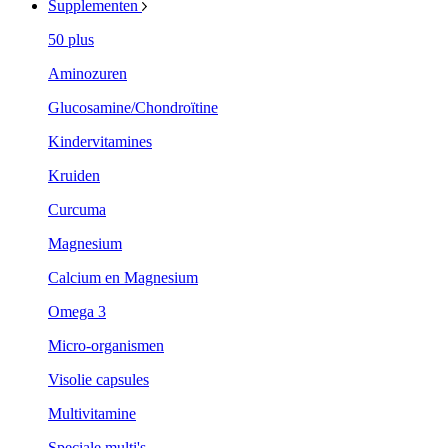
Supplementen
50 plus
Aminozuren
Glucosamine/Chondroïtine
Kindervitamines
Kruiden
Curcuma
Magnesium
Calcium en Magnesium
Omega 3
Micro-organismen
Visolie capsules
Multivitamine
Speciale multi's