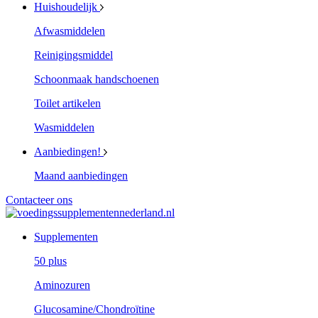
Huishoudelijk
Afwasmiddelen
Reinigingsmiddel
Schoonmaak handschoenen
Toilet artikelen
Wasmiddelen
Aanbiedingen!
Maand aanbiedingen
Contacteer ons
Supplementen
50 plus
Aminozuren
Glucosamine/Chondroïtine