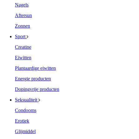
Nagels
Aftersun
Zonnen
Sport
Creatine
Eiwitten
Plantaardige eiwitten
Energie producten
Dopingvrije producten
Seksualiteit
Condooms
Erotiek
Glijmiddel