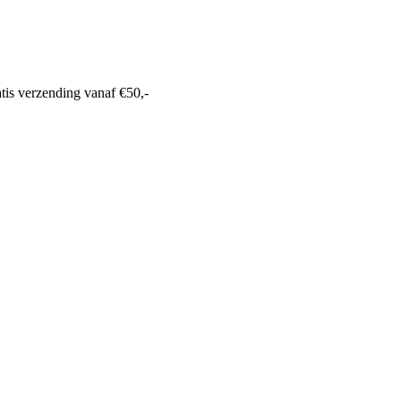
tis verzending
vanaf €50,-
0318 610526