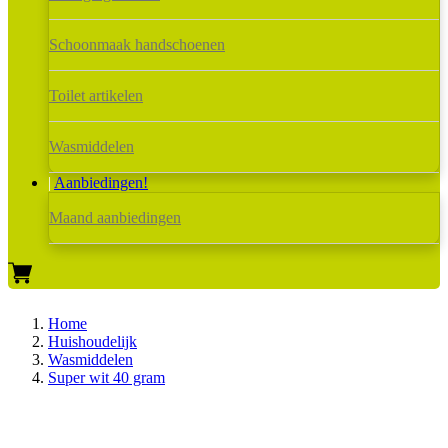
Schoonmaak handschoenen
Toilet artikelen
Wasmiddelen
Aanbiedingen!
Maand aanbiedingen
Home
Huishoudelijk
Wasmiddelen
Super wit 40 gram