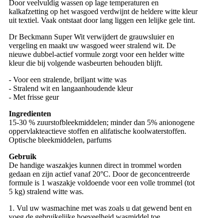
Door veelvuldig wassen op lage temperaturen en
kalkafzetting op het wasgoed verdwijnt de heldere witte kleur
uit textiel. Vaak ontstaat door lang liggen een lelijke gele tint.
Dr Beckmann Super Wit verwijdert de grauwsluier en
vergeling en maakt uw wasgoed weer stralend wit. De
nieuwe dubbel-actief vormule zorgt voor een helder witte
kleur die bij volgende wasbeurten behouden blijft.
- Voor een stralende, briljant witte was
- Stralend wit en langaanhoudende kleur
- Met frisse geur
Ingredienten
15-30 % zuurstofbleekmiddelen; minder dan 5% anionogene
oppervlakteactieve stoffen en alifatische koolwaterstoffen.
Optische bleekmiddelen, parfums
Gebruik
De handige waszakjes kunnen direct in trommel worden
gedaan en zijn actief vanaf 20°C. Door de geconcentreerde
formule is 1 waszakje voldoende voor een volle trommel (tot
5 kg) stralend witte was.
1. Vul uw wasmachine met was zoals u dat gewend bent en
voeg de gebruikelijke hoeveelheid wasmiddel toe.