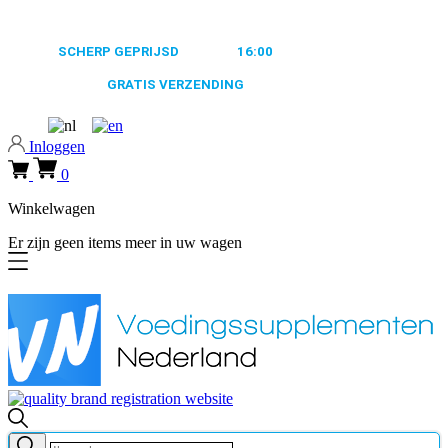
0318 610526
ALTIJD
SCHERP GEPRIJSD
VOOR
16:00
BESTELD, MORGEN
VERZONDEN
GRATIS VERZENDING
VANAF €50,-
0318 610526
Inloggen
0
Winkelwagen
Er zijn geen items meer in uw wagen