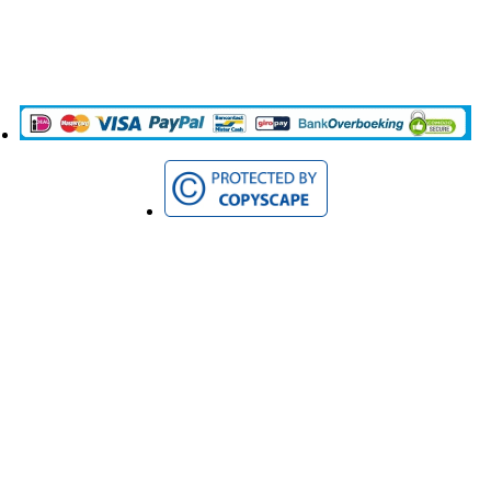
© 2020 Nova Vitae BV Alle rechten voorbehouden. Teksten op deze website
zijn eigendom van Nova Vitae BV en mogen niet gekopieerd worden.