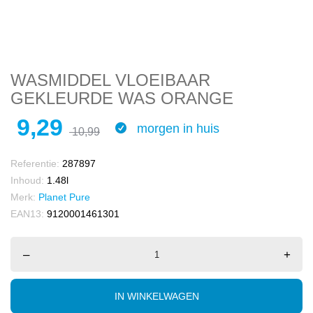
WASMIDDEL VLOEIBAAR
GEKLEURDE WAS ORANGE
9,29
morgen in huis
10,99
Referentie:
287897
Inhoud:
1.48l
Merk:
Planet Pure
EAN13:
9120001461301
–
+
IN WINKELWAGEN