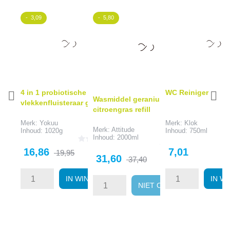
- 3,09
- 5,80
4 in 1 probiotische
WC Reiniger


Wasmiddel geranium &
vlekkenfluisteraar gekl was
citroengras refill
Merk: Yokuu
Merk: Klok
Merk: Attitude
Inhoud: 1020g
Inhoud: 750ml
Inhoud: 2000ml
Prijs
Normale
Prijs
16,86
7,01
19,95
Prijs
Normale
31,60
37,40
prijs
prijs
IN WINKELWAGEN
IN W
NIET OP VOORRAAD