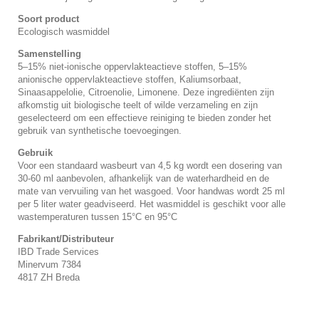
Soort product
Ecologisch wasmiddel
Samenstelling
5–15% niet-ionische oppervlakteactieve stoffen, 5–15%
anionische oppervlakteactieve stoffen, Kaliumsorbaat,
Sinaasappelolie, Citroenolie, Limonene. Deze ingrediënten zijn
afkomstig uit biologische teelt of wilde verzameling en zijn
geselecteerd om een effectieve reiniging te bieden zonder het
gebruik van synthetische toevoegingen.
Gebruik
Voor een standaard wasbeurt van 4,5 kg wordt een dosering van
30-60 ml aanbevolen, afhankelijk van de waterhardheid en de
mate van vervuiling van het wasgoed. Voor handwas wordt 25 ml
per 5 liter water geadviseerd. Het wasmiddel is geschikt voor alle
wastemperaturen tussen 15°C en 95°C
Fabrikant/Distributeur
IBD Trade Services
Minervum 7384
4817 ZH Breda