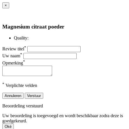
×
Magnesium citraat poeder
Quality:
*
Review titel
*
Uw naam
*
Opmerking
*
Verplichte velden
Annuleren
Verstuur
Beoordeling verstuurd
Uw beoordeling is toegevoegd en wordt beschikbaar zodra deze is
goedgekeurd.
Oké