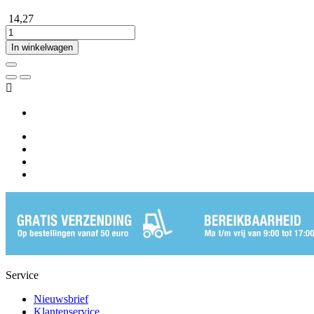
14,27
In winkelwagen

Service
Nieuwsbrief
Klantenservice