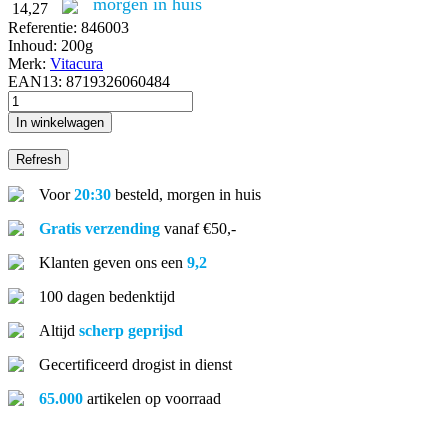
morgen in huis
14,27
Referentie:
846003
Inhoud:
200g
Merk:
Vitacura
EAN13:
8719326060484
In winkelwagen
Voor
20:30
besteld, morgen in huis
Gratis verzending
vanaf €50,-
Klanten geven ons een
9,2
100 dagen bedenktijd
Altijd
scherp geprijsd
Gecertificeerd drogist in dienst
65.000
artikelen op voorraad