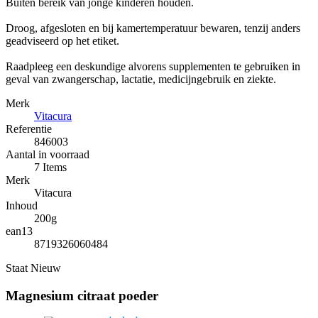
Buiten bereik van jonge kinderen houden.
Droog, afgesloten en bij kamertemperatuur bewaren, tenzij anders
geadviseerd op het etiket.
Raadpleeg een deskundige alvorens supplementen te gebruiken in
geval van zwangerschap, lactatie, medicijngebruik en ziekte.
Merk
Vitacura
Referentie
846003
Aantal in voorraad
7 Items
Merk
Vitacura
Inhoud
200g
ean13
8719326060484
Staat
Nieuw
Magnesium citraat poeder