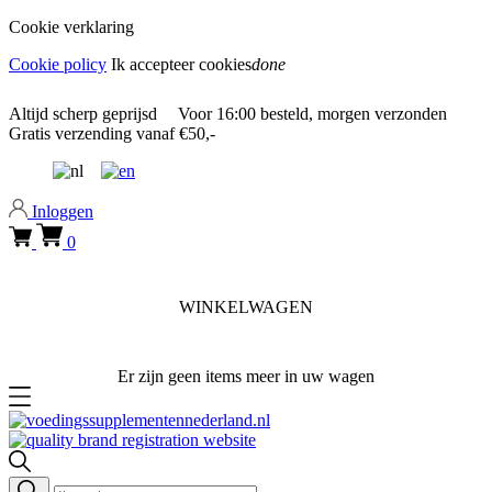
Cookie verklaring
Cookie policy
Ik accepteer cookies
done
0318 610526
Altijd
scherp geprijsd
Voor
16:00
besteld, morgen verzonden
Gratis verzending
vanaf €50,-
0318 610526
Inloggen
0
WINKELWAGEN
Er zijn geen items meer in uw wagen