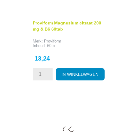
Proviform Magnesium citraat 200
mg & B6 60tab
Merk: Proviform
Inhoud: 60tb
Prijs
13,24
IN WINKELWAGEN