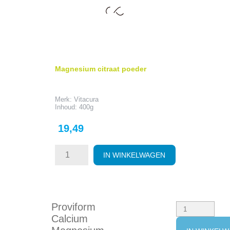
Magnesium citraat poeder
Merk: Vitacura
Inhoud: 400g
Prijs
19,49
IN WINKELWAGEN
Proviform
Calcium