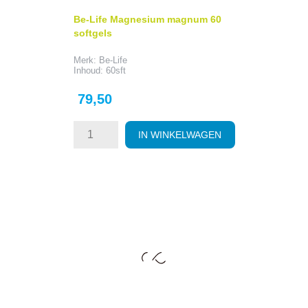
Be-Life Magnesium magnum 60
softgels
Merk: Be-Life
Inhoud: 60sft
Prijs
79,50
IN WINKELWAGEN