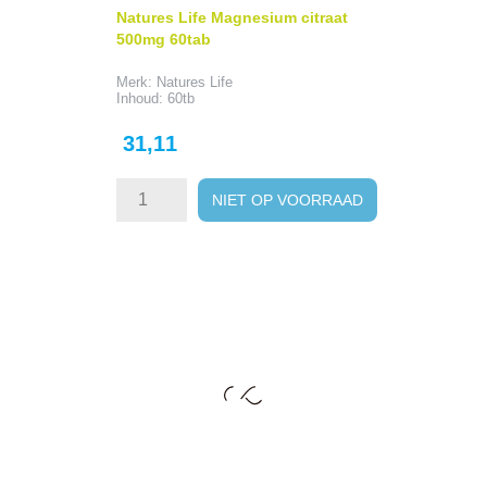
Natures Life Magnesium citraat
500mg 60tab
Merk: Natures Life
Inhoud: 60tb
Prijs
31,11
NIET OP VOORRAAD