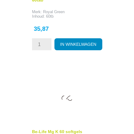
60tab
Merk: Royal Green
Inhoud: 60tb
Prijs
35,87
IN WINKELWAGEN
Be-Life Mg K 60 softgels