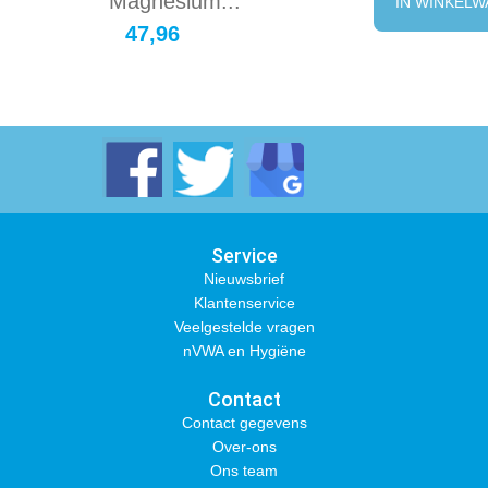
Magnesium...
IN WINKEL
47,96
Service
Nieuwsbrief
Klantenservice
Veelgestelde vragen
nVWA en Hygiëne
Contact
Contact gegevens
Over-ons
Ons team