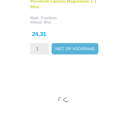
Proviform Calcium Magnesium 1:1
90vc
Merk: Proviform
Inhoud: 90vc
Prijs
24,31
NIET OP VOORRAAD