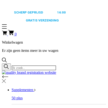
0318 610526
ALTIJD
SCHERP GEPRIJSD
VOOR
16:00
BESTELD, MORGEN
VERZONDEN
GRATIS VERZENDING
VANAF €50,-
0318 610526
0
Winkelwagen
Er zijn geen items meer in uw wagen
Supplementen
50 plus