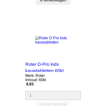
In winkelwagen
Roter D-Pro kids
kauwtabletten 60kt
Merk: Roter
Inhoud: 60kt
Prijs
6,93
Niet op voorraad