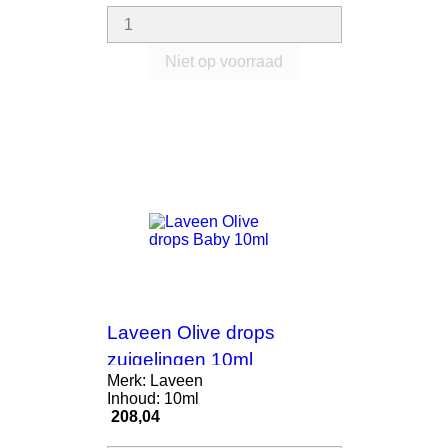
Niet op voorraad
Laveen Olive drops
zuigelingen 10ml
Merk: Laveen
Inhoud: 10ml
Prijs
208,04