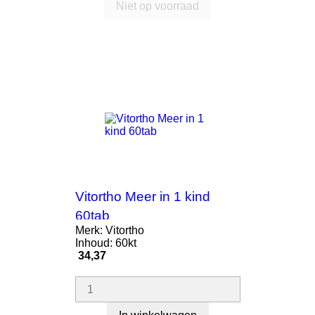
Niet op voorraad
Vitortho Meer in 1 kind
60tab
Merk: Vitortho
Inhoud: 60kt
Prijs
34,37