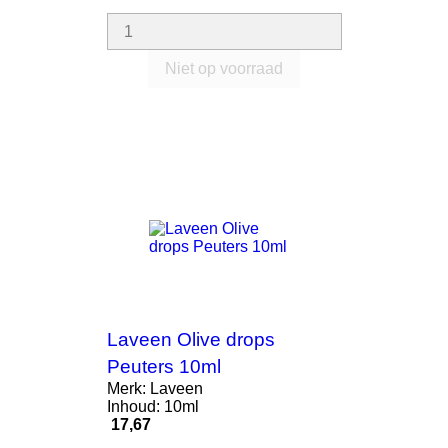
Niet op voorraad
Laveen Olive drops
Peuters 10ml
Merk: Laveen
Inhoud: 10ml
Prijs
17,67