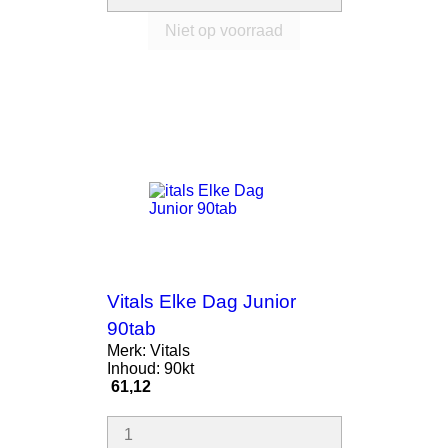
Niet op voorraad
AANBIEDING!
Vitals Elke Dag Junior
90tab
Merk: Vitals
Inhoud: 90kt
Prijs
61,12