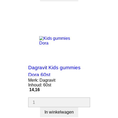
Dagravit Kids gummies
Dora 60st
Merk: Dagravit
Inhoud: 60st
Prijs
14,16
In winkelwagen