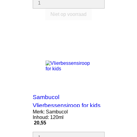
Niet op voorraad
Sambucol
Vlierbessensiroop for kids
Merk: Sambucol
120ml
Inhoud: 120ml
Prijs
20,55