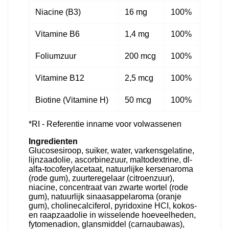
Niacine (B3)
16 mg
100%
Vitamine B6
1,4 mg
100%
Foliumzuur
200 mcg
100%
Vitamine B12
2,5 mcg
100%
Biotine (Vitamine H)
50 mcg
100%
*RI - Referentie inname voor volwassenen
Ingredienten
Glucosesiroop, suiker, water, varkensgelatine,
lijnzaadolie, ascorbinezuur, maltodextrine, dl-
alfa-tocoferylacetaat, natuurlijke kersenaroma
(rode gum), zuurteregelaar (citroenzuur),
niacine, concentraat van zwarte wortel (rode
gum), natuurlijk sinaasappelaroma (oranje
gum), cholinecalciferol, pyridoxine HCI, kokos-
en raapzaadolie in wisselende hoeveelheden,
fytomenadion, glansmiddel (carnaubawas),