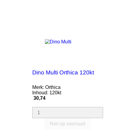
Dino Multi Orthica 120kt
Merk: Orthica
Inhoud: 120kt
Prijs
30,74
Niet op voorraad