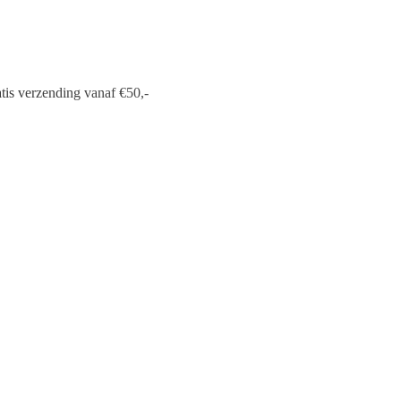
tis verzending
vanaf €50,-
0318 610526