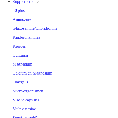
Supplementen
50 plus
Aminozuren
Glucosamine/Chondroïtine
Kindervitamines
Kruiden
Curcuma
Magnesium
Calcium en Magnesium
Omega 3
Micro-organismen
Visolie capsules
Multivitamine
Speciale multi's