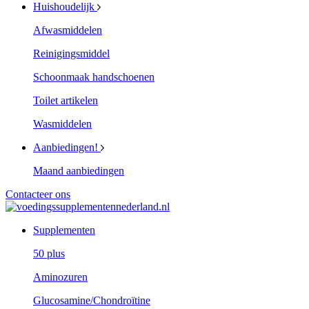
Huishoudelijk
Afwasmiddelen
Reinigingsmiddel
Schoonmaak handschoenen
Toilet artikelen
Wasmiddelen
Aanbiedingen!
Maand aanbiedingen
Contacteer ons
Supplementen
50 plus
Aminozuren
Glucosamine/Chondroïtine