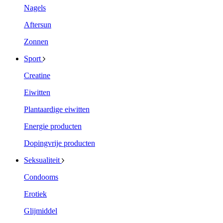
Nagels
Aftersun
Zonnen
Sport
Creatine
Eiwitten
Plantaardige eiwitten
Energie producten
Dopingvrije producten
Seksualiteit
Condooms
Erotiek
Glijmiddel