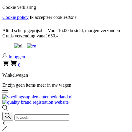
Cookie verklaring
Cookie policy
Ik accepteer cookies
done
0318 610526
Altijd
scherp geprijsd
Voor
16:00
besteld, morgen verzonden
Gratis verzending
vanaf €50,-
0318 610526
Inloggen
0
Winkelwagen
Er zijn geen items meer in uw wagen