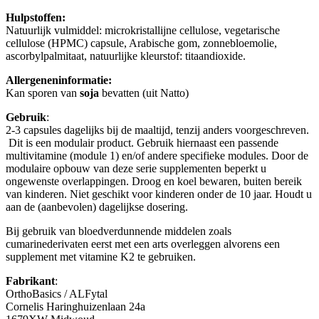
Hulpstoffen:
Natuurlijk vulmiddel: microkristallijne cellulose, vegetarische
cellulose (HPMC) capsule, Arabische gom, zonnebloemolie,
ascorbylpalmitaat, natuurlijke kleurstof: titaandioxide.
Allergeneninformatie:
Kan sporen van
soja
bevatten (uit Natto)
Gebruik
:
2-3 capsules dagelijks bij de maaltijd, tenzij anders voorgeschreven.
Dit is een modulair product. Gebruik hiernaast een passende
multivitamine (module 1) en/of andere specifieke modules. Door de
modulaire opbouw van deze serie supplementen beperkt u
ongewenste overlappingen. Droog en koel bewaren, buiten bereik
van kinderen. Niet geschikt voor kinderen onder de 10 jaar. Houdt u
aan de (aanbevolen) dagelijkse dosering.
Bij gebruik van bloedverdunnende middelen zoals
cumarinederivaten eerst met een arts overleggen alvorens een
supplement met vitamine K2 te gebruiken.
Fabrikant
:
OrthoBasics / ALFytal
Cornelis Haringhuizenlaan 24a