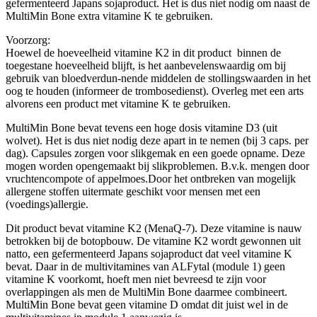
gefermenteerd Japans sojaproduct. Het is dus niet nodig om naast de
MultiMin Bone extra vitamine K te gebruiken.
Voorzorg:
Hoewel de hoeveelheid vitamine K2 in dit product binnen de
toegestane hoeveelheid blijft, is het aanbevelenswaardig om bij
gebruik van bloedverdun-nende middelen de stollingswaarden in het
oog te houden (informeer de trombosedienst). Overleg met een arts
alvorens een product met vitamine K te gebruiken.
MultiMin Bone bevat tevens een hoge dosis vitamine D3 (uit
wolvet). Het is dus niet nodig deze apart in te nemen (bij 3 caps. per
dag). Capsules zorgen voor slikgemak en een goede opname. Deze
mogen worden opengemaakt bij slikproblemen. B.v.k. mengen door
vruchtencompote of appelmoes.Door het ontbreken van mogelijk
allergene stoffen uitermate geschikt voor mensen met een
(voedings)allergie.
Dit product bevat vitamine K2 (MenaQ-7). Deze vitamine is nauw
betrokken bij de botopbouw. De vitamine K2 wordt gewonnen uit
natto, een gefermenteerd Japans sojaproduct dat veel vitamine K
bevat. Daar in de multivitamines van ALFytal (module 1) geen
vitamine K voorkomt, hoeft men niet bevreesd te zijn voor
overlappingen als men de MultiMin Bone daarmee combineert.
MultiMin Bone bevat geen vitamine D omdat dit juist wel in de