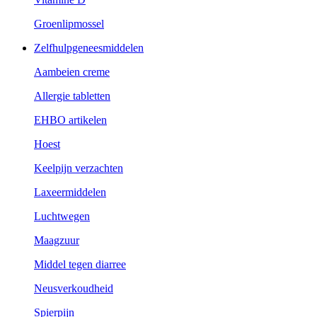
Groenlipmossel
Zelfhulpgeneesmiddelen
Aambeien creme
Allergie tabletten
EHBO artikelen
Hoest
Keelpijn verzachten
Laxeermiddelen
Luchtwegen
Maagzuur
Middel tegen diarree
Neusverkoudheid
Spierpijn