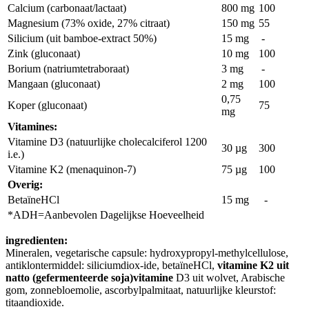
Calcium (carbonaat/lactaat)
800 mg
100
Magnesium (73% oxide, 27% citraat)
150 mg
55
Silicium (uit bamboe-extract 50%)
15 mg
-
Zink (gluconaat)
10 mg
100
Borium (natriumtetraboraat)
3 mg
-
Mangaan (gluconaat)
2 mg
100
0,75
Koper (gluconaat)
75
mg
Vitamines:
Vitamine D3 (natuurlijke cholecalciferol 1200
30 µg
300
i.e.)
Vitamine K2 (menaquinon-7)
75 µg
100
Overig:
BetaïneHCl
15 mg
-
*ADH=Aanbevolen Dagelijkse Hoeveelheid
ingredienten:
Mineralen, vegetarische capsule: hydroxypropyl-methylcellulose,
antiklontermiddel: siliciumdiox-ide, betaïneHCl,
vitamine K2 uit
natto (gefermenteerde soja)vitamine
D3 uit wolvet, Arabische
gom, zonnebloemolie, ascorbylpalmitaat, natuurlijke kleurstof:
titaandioxide.