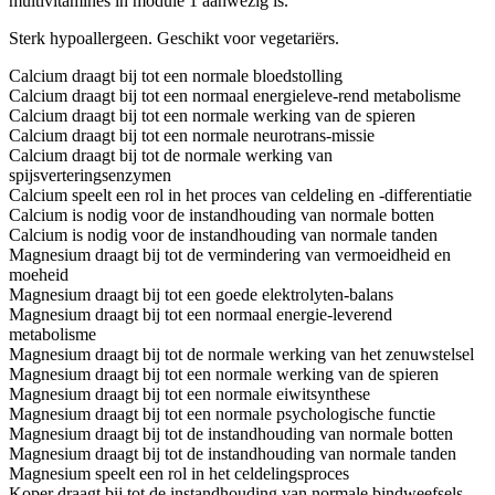
multivitamines in module 1 aanwezig is.
Sterk hypoallergeen. Geschikt voor vegetariërs.
Calcium draagt bij tot een normale bloedstolling
Calcium draagt bij tot een normaal energieleve-rend metabolisme
Calcium draagt bij tot een normale werking van de spieren
Calcium draagt bij tot een normale neurotrans-missie
Calcium draagt bij tot de normale werking van
spijsverteringsenzymen
Calcium speelt een rol in het proces van celdeling en -differentiatie
Calcium is nodig voor de instandhouding van normale botten
Calcium is nodig voor de instandhouding van normale tanden
Magnesium draagt bij tot de vermindering van vermoeidheid en
moeheid
Magnesium draagt bij tot een goede elektrolyten-balans
Magnesium draagt bij tot een normaal energie-leverend
metabolisme
Magnesium draagt bij tot de normale werking van het zenuwstelsel
Magnesium draagt bij tot een normale werking van de spieren
Magnesium draagt bij tot een normale eiwitsynthese
Magnesium draagt bij tot een normale psychologische functie
Magnesium draagt bij tot de instandhouding van normale botten
Magnesium draagt bij tot de instandhouding van normale tanden
Magnesium speelt een rol in het celdelingsproces
Koper draagt bij tot de instandhouding van normale bindweefsels