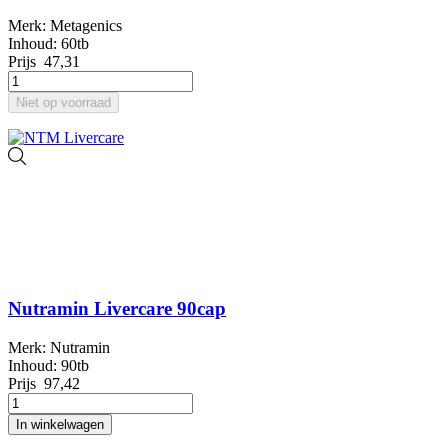
Merk: Metagenics
Inhoud: 60tb
Prijs
47,31
Niet op voorraad
Nutramin Livercare 90cap
Merk: Nutramin
Inhoud: 90tb
Prijs
97,42
In winkelwagen