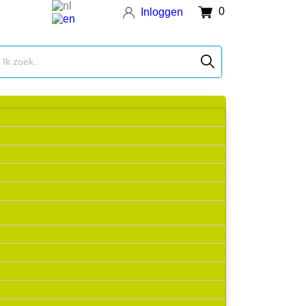
0
Inloggen
610526