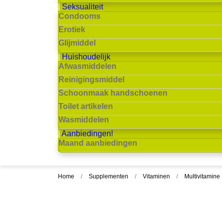
Seksualiteit
Condooms
Erotiek
Glijmiddel
Huishoudelijk
Afwasmiddelen
Reinigingsmiddel
Schoonmaak handschoenen
Toilet artikelen
Wasmiddelen
Aanbiedingen!
Maand aanbiedingen
Home
Supplementen
Vitaminen
Multivitamine