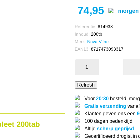
74,95
morgen 
Referentie:
814933
Inhoud:
200tb
Merk:
Nova Vitae
EAN13:
8717473093317
Voor
20:30
besteld, morg
Gratis verzending
vanaf
Klanten geven ons een
9
100 dagen bedenktijd
leet 200tab
Altijd
scherp geprijsd
Gecertificeerd drogist in 