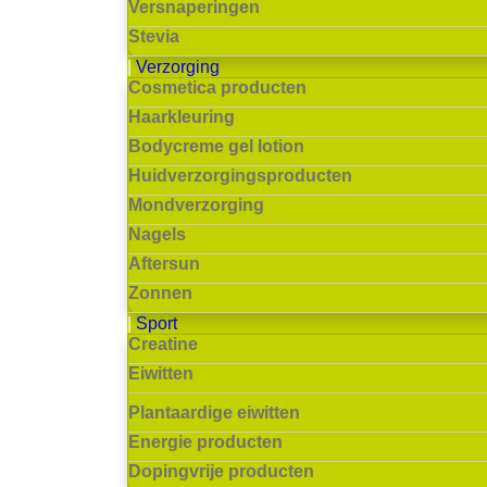
Versnaperingen
Stevia
Verzorging
Cosmetica producten
Haarkleuring
Bodycreme gel lotion
Huidverzorgingsproducten
Mondverzorging
Nagels
Aftersun
Zonnen
Sport
Creatine
Eiwitten
Plantaardige eiwitten
Energie producten
Dopingvrije producten