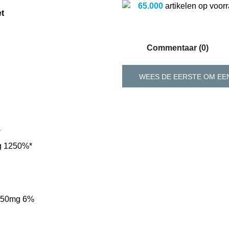
65.000
artikelen op voor
et
Commentaar (0)
WEES DE EERSTE OM EEN
*
mg 1250%*
) 50mg 6%