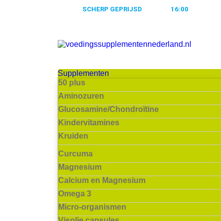
ALTIJD
SCHERP GEPRIJSD
VOOR
16:00
BESTELD
Supplementen
50 plus
Aminozuren
Glucosamine/Chondroïtine
Kindervitamines
Kruiden
Curcuma
Magnesium
Calcium en Magnesium
Omega 3
Micro-organismen
Visolie capsules