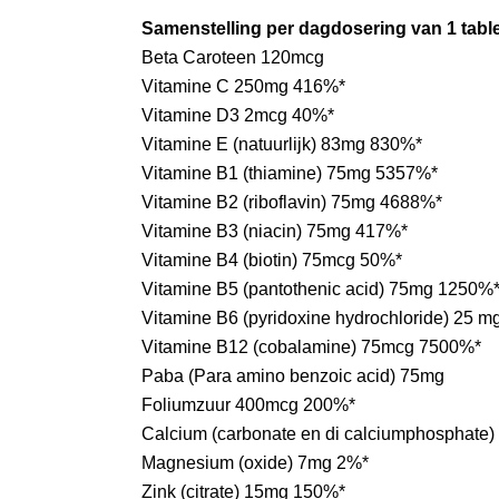
Samenstelling per dagdosering van 1 tabl
Beta Caroteen 120mcg
Vitamine C 250mg 416%*
Vitamine D3 2mcg 40%*
Vitamine E (natuurlijk) 83mg 830%*
Vitamine B1 (thiamine) 75mg 5357%*
Vitamine B2 (riboflavin) 75mg 4688%*
Vitamine B3 (niacin) 75mg 417%*
Vitamine B4 (biotin) 75mcg 50%*
Vitamine B5 (pantothenic acid) 75mg 1250%
Vitamine B6 (pyridoxine hydrochloride) 25 
Vitamine B12 (cobalamine) 75mcg 7500%*
Paba (Para amino benzoic acid) 75mg
Foliumzuur 400mcg 200%*
Calcium (carbonate en di calciumphosphate
Magnesium (oxide) 7mg 2%*
Zink (citrate) 15mg 150%*