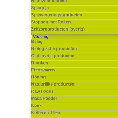
Neusverkoudheid
Spierpijn
Spijsverteringsproducten
Stoppen met Roken
Zelfzorgproducten (overig)
Voeding
Beleg
Biologische producten
Glutenvrije producten
Dranken
Etenswaren
Honing
Natuurlijke producten
Raw Foods
Maca Poeder
Koek
Koffie en Thee