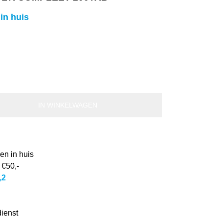
in huis
IN WINKELWAGEN
en in huis
 €50,-
,2
dienst