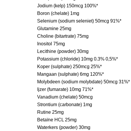
Jodium (kelp) 150mcg 100%*
Boron (chelate) 1mg
Selenium (sodium seleniet) 50mcg 91%*
Glutamine 25mg
Choline (bitartrate) 75mg
Inositol 75mg
Lecithine (powder) 30mg
Potassium (chloride) 10mg 0.3% 0,5%*
Koper (sulphate) 250mcg 25%*
Mangaan (sulphate) 6mg 120%*
Molybdeen (sodium molybdate) 50mcg 31%*
Ijzer (fumarate) 10mg 71%*
Vanadium (chelate) 50mcg
Strontium (carbonate) 1mg
Rutine 25mg
Betaïne HCL 25mg
Waterkers (powder) 30mg