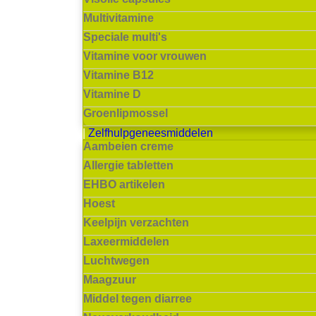
Multivitamine
Speciale multi's
Vitamine voor vrouwen
Vitamine B12
Vitamine D
Groenlipmossel
Zelfhulpgeneesmiddelen
Aambeien creme
Allergie tabletten
EHBO artikelen
Hoest
Keelpijn verzachten
Laxeermiddelen
Luchtwegen
Maagzuur
Middel tegen diarree