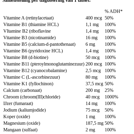
Samenstelling per dagdosering van 1 tablet:
% ADH*
Vitamine A (retinylacetaat)
400 mcg
50%
Vitamine B1 (thiamine HCL)
1,1 mg
100%
VItamine B2 (riboflavine
1,4 mg
100%
Vitamine B3 (nicotinamide)
16 mg
100%
Vitamine B5 (calcium-d-pantothenaat)
6 mg
100%
Vitamine B6 (pyridoxine HCL)
1,4 mg
100%
Vitamine B8 (d-biotine)
50 mcg
100%
Vitamine B11 (pteroylmonoglutaminezuur)
200 mcg
100%
Vitamine B12 (cyanocobalamine)
2,5 mcg
100%
Vitamine C (L-ascorbinezuur)
80 mg
100%
Vitamine K1 (fyllochinon)
37,5 mcg
50%
Calcium (carbonaat)
200 mg
25%
Chroom (chroom(III)chloride)
40 mcg
1000%
IJzer (fumaraat)
14 mg
100%
Jodium (kaliumjodide)
75 mcg
50%
Koper (oxide)
1 mg
100%
Magnesium (oxide)
187,5 mg
50%
Mangaan (sulfaat)
2 mg
100%