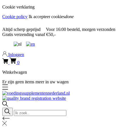
Cookie verklaring
Cookie policy
Ik accepteer cookies
done
0318 610526
Altijd
scherp geprijsd
Voor
16:00
besteld, morgen verzonden
Gratis verzending
vanaf €50,-
0318 610526
Inloggen
0
Winkelwagen
Er zijn geen items meer in uw wagen