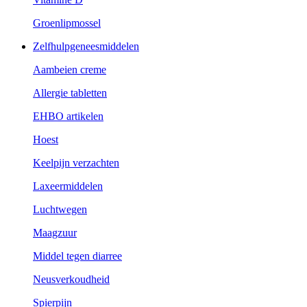
Groenlipmossel
Zelfhulpgeneesmiddelen
Aambeien creme
Allergie tabletten
EHBO artikelen
Hoest
Keelpijn verzachten
Laxeermiddelen
Luchtwegen
Maagzuur
Middel tegen diarree
Neusverkoudheid
Spierpijn