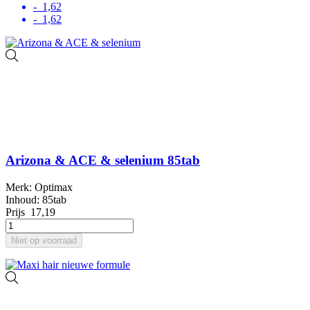
- 1,62
- 1,62
Arizona & ACE & selenium 85tab
Merk: Optimax
Inhoud: 85tab
Prijs
17,19
Niet op voorraad