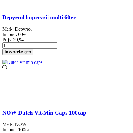
Depyrrol kopervrij multi 60vc
Merk: Depyrrol
Inhoud: 60vc
Prijs
29,94
In winkelwagen
NOW Dutch Vit-Min Caps 100cap
Merk: NOW
Inhoud: 100ca