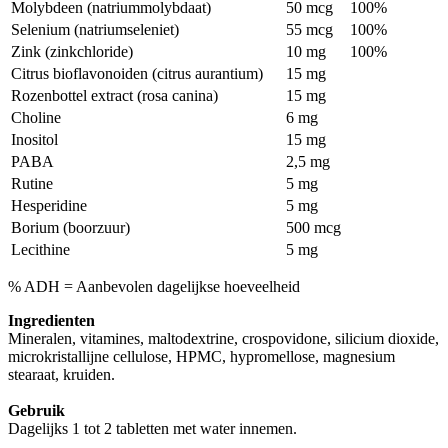
Molybdeen (natriummolybdaat)
50 mcg
100%
Selenium (natriumseleniet)
55 mcg
100%
Zink (zinkchloride)
10 mg
100%
Citrus bioflavonoiden (citrus aurantium)
15 mg
Rozenbottel extract (rosa canina)
15 mg
Choline
6 mg
Inositol
15 mg
PABA
2,5 mg
Rutine
5 mg
Hesperidine
5 mg
Borium (boorzuur)
500 mcg
Lecithine
5 mg
% ADH = Aanbevolen dagelijkse hoeveelheid
Ingredienten
Mineralen, vitamines, maltodextrine, crospovidone, silicium dioxide,
microkristallijne cellulose, HPMC, hypromellose, magnesium
stearaat, kruiden.
Gebruik
Dagelijks 1 tot 2 tabletten met water innemen.