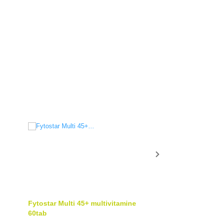

Fytostar Multi 45+ multivitamine
Vitals Elke Dag 
60tab