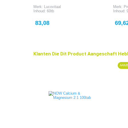
Merk: Lucovitaal
Merk: Pr
Inhoud: 60tb
Inhoud: 
Prijs
Prijs
83,08
69,6
Klanten Die Dit Product Aangeschaft Heb
AANB