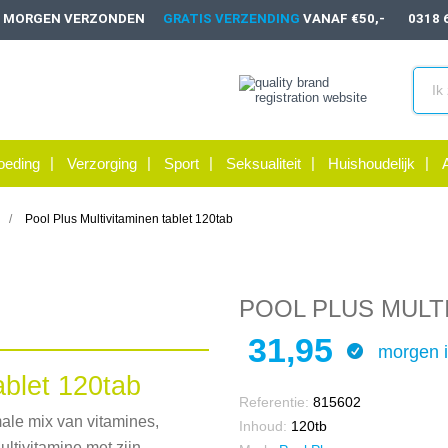
, MORGEN VERZONDEN
GRATIS VERZENDING
VANAF €50,-
0318 
oeding
Verzorging
Sport
Seksualiteit
Huishoudelijk
Pool Plus Multivitaminen tablet 120tab
POOL PLUS MULTI
31,95
morgen i
ablet 120tab
Referentie:
815602
male mix van vitamines,
Inhoud:
120tb
ultivitamine met zijn