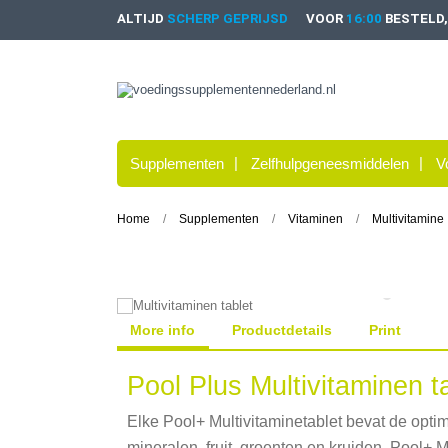
ALTIJD
SCHERP GEPRIJSD
VOOR
16:00
BESTELD
Supplementen
Zelfhulpgeneesmiddelen
V
Home
Supplementen
Vitaminen
Multivitamine
More info
Productdetails
Print
Pool Plus Multivitaminen t
Elke Pool+ Multivitaminetablet bevat de opti
mineralen, fruit, groenten en kruiden. Pool+ M