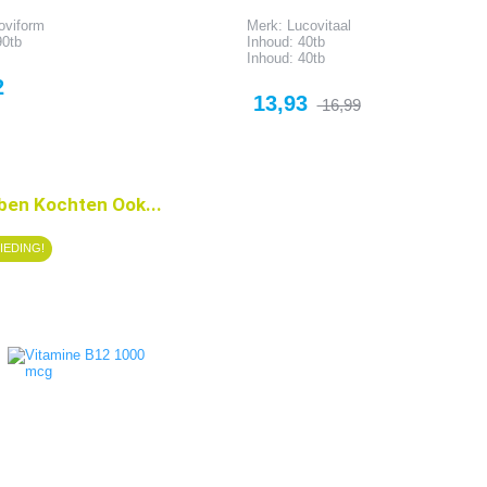
oviform
Merk: Lucovitaal
90tb
Inhoud: 40tb
Inhoud: 40tb
2
Prijs
Normale
13,93
16,99
prijs
ben Kochten Ook...
IEDING!