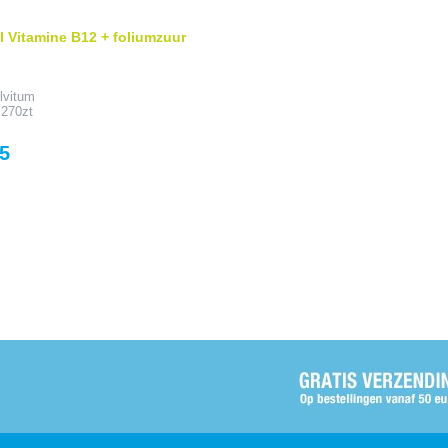
al Vitamine B12 + foliumzuur
lvitum
 270zt
5