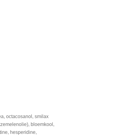
ea, octacosanol, smilax
stzemelenolie), bloemkool,
tine, hesperidine,