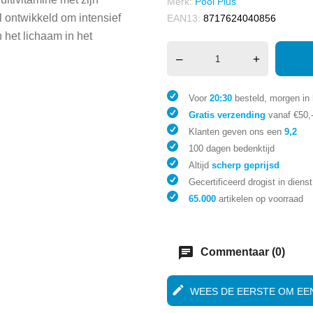
Merk:
Pool Plus
l ontwikkeld om intensief
EAN13:
8717624040856
 het lichaam in het
–
+
Voor
20:30
besteld, morgen in 
Gratis verzending
vanaf €50,
Klanten geven ons een
9,2
100 dagen bedenktijd
Altijd
scherp geprijsd
Gecertificeerd drogist in dienst
65.000
artikelen op voorraad
chat
Commentaar (0)
edit
WEES DE EERSTE OM EEN