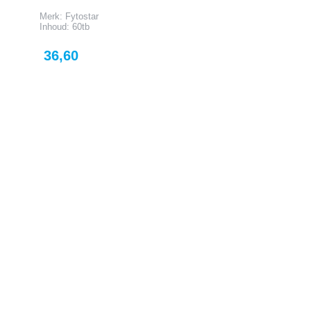
Merk: Fytostar
Merk: Vitals
Inhoud: 60tb
Inhoud: 30tb
Prijs
Prijs
36,60
21,57