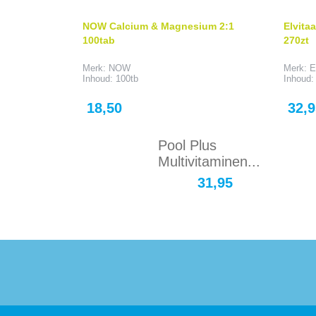
NOW Calcium & Magnesium 2:1
Elvita
100tab
270zt
Merk: NOW
Merk: E
Inhoud: 100tb
Inhoud:
Prijs
Prijs
18,50
32,9
Pool Plus
Multivitaminen...
31,95