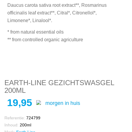
Daucus carota sativa root extract**, Rosmarinus
officinalis leaf extract**, Citral*, Citronellol*,
Limonene*, Linalool*.
* from natural essential oils
** from controlled organic agriculture
EARTH-LINE GEZICHTSWASGEL
200ML
19,95
morgen in huis
Referentie:
724799
Inhoud:
200ml
Merk:
Earth Line