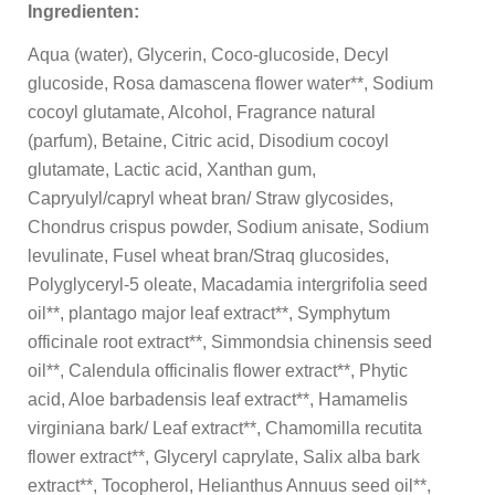
Ingredienten:
Aqua (water), Glycerin, Coco-glucoside, Decyl
glucoside, Rosa damascena flower water**, Sodium
cocoyl glutamate, Alcohol, Fragrance natural
(parfum), Betaine, Citric acid, Disodium cocoyl
glutamate, Lactic acid, Xanthan gum,
Capryulyl/capryl wheat bran/ Straw glycosides,
Chondrus crispus powder, Sodium anisate, Sodium
levulinate, Fusel wheat bran/Straq glucosides,
Polyglyceryl-5 oleate, Macadamia intergrifolia seed
oil**, plantago major leaf extract**, Symphytum
officinale root extract**, Simmondsia chinensis seed
oil**, Calendula officinalis flower extract**, Phytic
acid, Aloe barbadensis leaf extract**, Hamamelis
virginiana bark/ Leaf extract**, Chamomilla recutita
flower extract**, Glyceryl caprylate, Salix alba bark
extract**, Tocopherol, Helianthus Annuus seed oil**,