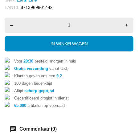
EAN13:
8713969801442
–
+
IN WINKELWAGEN
Voor
20:30
besteld, morgen in huis
Gratis verzending
vanaf €50,-
Klanten geven ons een
9,2
100 dagen bedenktijd
Altijd
scherp geprijsd
Gecertificeerd drogist in dienst
65.000
artikelen op voorraad
chat
Commentaar (0)