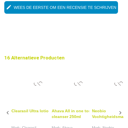
edit
WEES DE EERSTE OM EEN RECENSIE TE SCHRIJVEN
16 Alternatieve Producten
Clearasil Ultra lotion 200ml
Ahava All in one toning
Neobio


cleanser 250ml
Vochtigheidsmask
Merk: Clearasil
Merk: Ahava
Merk: Neobio