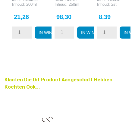
Inhoud: 200ml
Inhoud: 250ml
Inhoud: 2st
Prijs
Prijs
Prijs
21,26
98,30
8,39
IN WINKELWAGEN
IN WINKELWAGEN
IN W
Klanten Die Dit Product Aangeschaft Hebben
Kochten Ook...