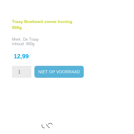
Traay Boekweit creme honing
900g
Merk: De Traay
Inhoud: 900g
Prijs
12,99
NIET OP VOORRAAD