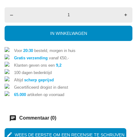
–
+
IN WINKELWAGEN
Voor
20:30
besteld, morgen in huis
Gratis verzending
vanaf €50,-
Klanten geven ons een
9,2
100 dagen bedenktijd
Altijd
scherp geprijsd
Gecertificeerd drogist in dienst
65.000
artikelen op voorraad
chat
Commentaar (0)
edit
WEES DE EERSTE OM EEN RECENSIE TE SCHRIJVEN