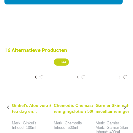
16 Alternatieve Producten
- 0,44
Ginkel's Aloe vera & green
Chemodis Chemasept
Garnier Skin natur


tea dag en...
reinigingslotion 500ml
micellair reinigend
Merk: Ginkel's
Merk: Chemodis
Merk: Garnier
Inhoud: 100ml
Inhoud: 500ml
Merk: Garnier Skin
Inhoud: 400ml