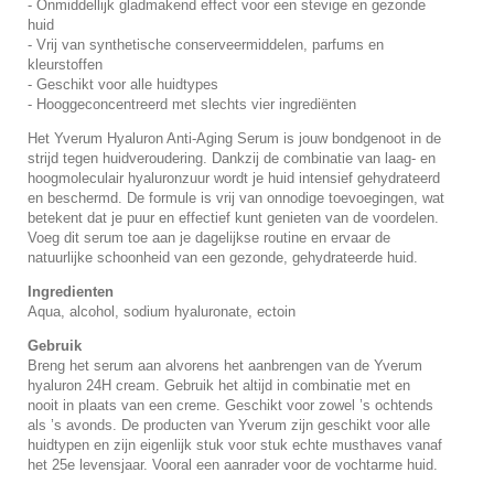
- Onmiddellijk gladmakend effect voor een stevige en gezonde
huid
- Vrij van synthetische conserveermiddelen, parfums en
kleurstoffen
- Geschikt voor alle huidtypes
- Hooggeconcentreerd met slechts vier ingrediënten
Het Yverum Hyaluron Anti-Aging Serum is jouw bondgenoot in de
strijd tegen huidveroudering. Dankzij de combinatie van laag- en
hoogmoleculair hyaluronzuur wordt je huid intensief gehydrateerd
en beschermd. De formule is vrij van onnodige toevoegingen, wat
betekent dat je puur en effectief kunt genieten van de voordelen.
Voeg dit serum toe aan je dagelijkse routine en ervaar de
natuurlijke schoonheid van een gezonde, gehydrateerde huid.
Ingredienten
Aqua, alcohol, sodium hyaluronate, ectoin
Gebruik
Breng het serum aan alvorens het aanbrengen van de Yverum
hyaluron 24H cream. Gebruik het altijd in combinatie met en
nooit in plaats van een creme. Geschikt voor zowel ’s ochtends
als ’s avonds. De producten van Yverum zijn geschikt voor alle
huidtypen en zijn eigenlijk stuk voor stuk echte musthaves vanaf
het 25e levensjaar. Vooral een aanrader voor de vochtarme huid.