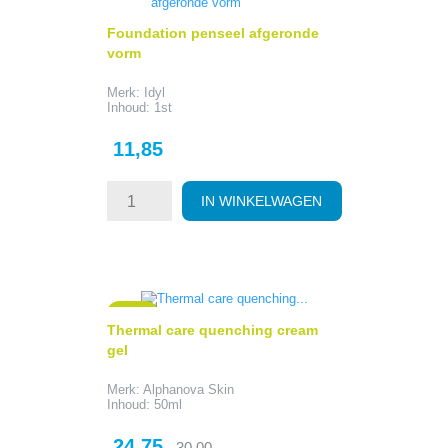
Foundation penseel afgeronde
vorm
Merk: Idyl
Inhoud: 1st
Prijs
11,85
IN WINKELWAGEN
- 5,25
Thermal care quenching cream
gel
Merk: Alphanova Skin
Inhoud: 50ml
Prijs
Normale
24,75
30,00