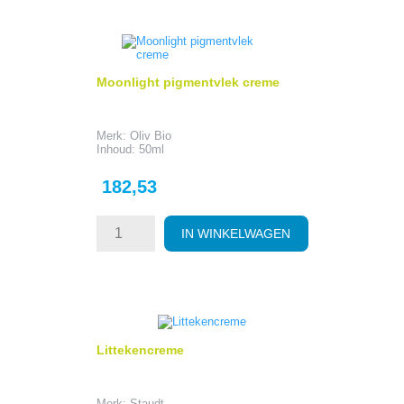
Moonlight pigmentvlek creme
Merk: Oliv Bio
Inhoud: 50ml
Prijs
182,53
IN WINKELWAGEN
Littekencreme
Merk: Staudt