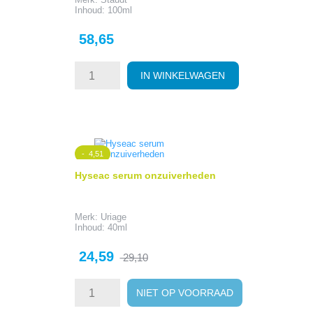
Inhoud: 100ml
Prijs
58,65
IN WINKELWAGEN
- 4,51
Hyseac serum onzuiverheden
Merk: Uriage
Inhoud: 40ml
Prijs
Normale
24,59
29,10
prijs
NIET OP VOORRAAD