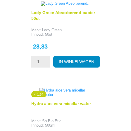
Lady Green Absorberend papier
50st
Merk: Lady Green
Inhoud: 50st
Prijs
28,83
IN WINKELWAGEN
- 1,84
Hydra aloe vera micellar water
Merk: So Bio Etic
Inhoud: 500ml