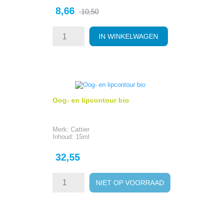
Prijs
Normale
8,66
10,50
prijs
IN WINKELWAGEN
Oog- en lipcontour bio
Merk: Cattier
Inhoud: 15ml
Prijs
32,55
NIET OP VOORRAAD