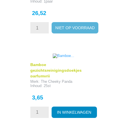
Inhoud: 1paar
Prijs
26,52
NIET OP VOORRAAD
Bamboe
gezichtsreinigingsdoekjes
parfumvrij
Merk: The Cheeky Panda
Inhoud: 25st
Prijs
3,65
IN WINKELWAGEN