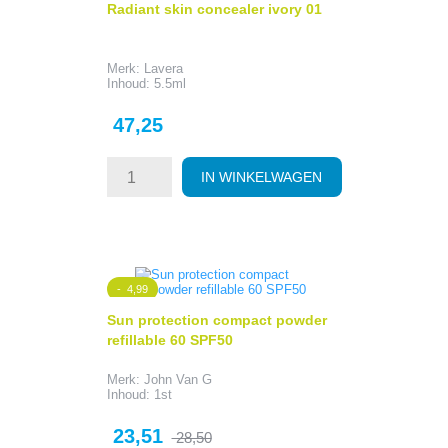
Radiant skin concealer ivory 01
Merk: Lavera
Inhoud: 5.5ml
Prijs
47,25
IN WINKELWAGEN
- 4,99
Sun protection compact powder
refillable 60 SPF50
Merk: John Van G
Inhoud: 1st
Prijs
Normale
23,51
28,50