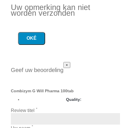
Uw opmerking kan niet
worden verzonden
OKÉ
×
Geef uw beoordeling
Combizym G Will Pharma 100tab
Quality:
*
Review titel
*