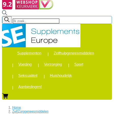
Supplementen
Zelfhulpgeneesmiddelen
Voeding
Verzorging
Sport
Seksualiteit
Huishoudelijk
Aanbiedingen!
Home
ZelfZorggeneesmiddelen