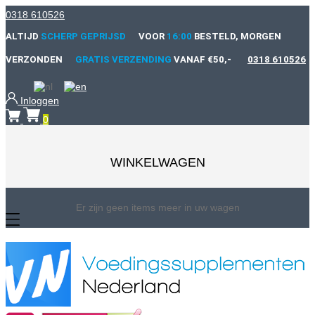
0318 610526
ALTIJD
SCHERP GEPRIJSD
VOOR
16:00
BESTELD, MORGEN
VERZONDEN
GRATIS VERZENDING
VANAF €50,-
0318 610526
Inloggen
0
WINKELWAGEN
Er zijn geen items meer in uw wagen