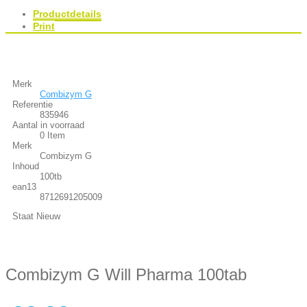
Productdetails
Print
Merk
Combizym G
Referentie
835946
Aantal in voorraad
0 Item
Merk
Combizym G
Inhoud
100tb
ean13
8712691205009
Staat
Nieuw
Combizym G Will Pharma 100tab