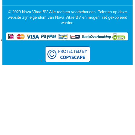
© 2020 Nova Vitae BV Alle rechten voorbehouden. Teksten op deze
website zijn eigendom van Nova Vitae BV en mogen niet gekopieerd
worden.