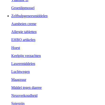
Groenlipmossel
Zelfhulpgeneesmiddelen
Aambeien creme
Allergie tabletten
EHBO artikelen
Hoest
Keelpijn verzachten
Laxeermiddelen
Luchtwegen
Maagzuur
Middel tegen diarree
Neusverkoudheid
Spierpijn