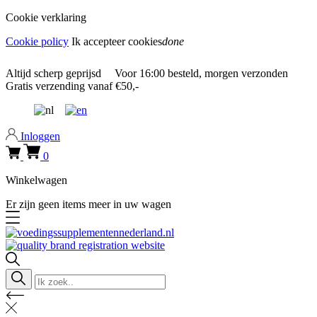
Cookie verklaring
Cookie policy
Ik accepteer cookies
done
0318 610526
Altijd
scherp geprijsd
Voor
16:00
besteld, morgen verzonden
Gratis verzending
vanaf €50,-
0318 610526
Inloggen
0
Winkelwagen
Er zijn geen items meer in uw wagen