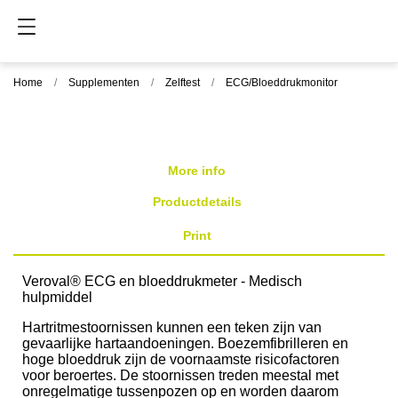
Home
Supplementen
Zelftest
ECG/Bloeddrukmonitor
More info
Productdetails
Print
Veroval® ECG en bloeddrukmeter - Medisch
hulpmiddel
Hartritmestoornissen kunnen een teken zijn van
gevaarlijke hartaandoeningen. Boezemfibrilleren en
hoge bloeddruk zijn de voornaamste risicofactoren
voor beroertes. De stoornissen treden meestal met
onregelmatige tussenpozen op en worden daarom