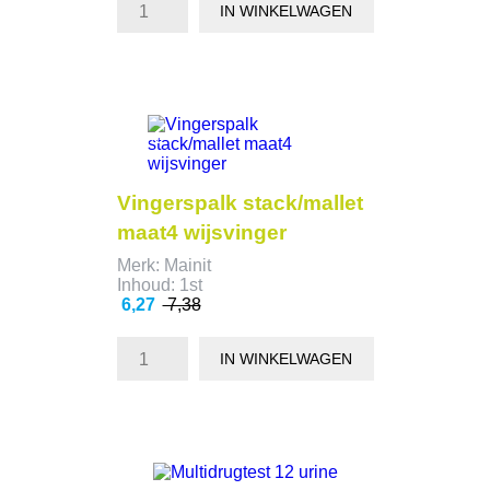
IN WINKELWAGEN
- 1,11
Vingerspalk stack/mallet
maat4 wijsvinger
Merk: Mainit
Inhoud: 1st
Prijs
Normale
6,27
7,38
prijs
IN WINKELWAGEN