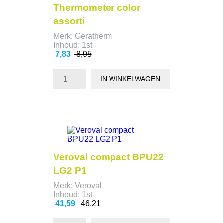
Thermometer color
assorti
Merk: Geratherm
Inhoud: 1st
Prijs
Normale
7,83
8,95
prijs
IN WINKELWAGEN
- 4,62
Veroval compact BPU22
LG2 P1
Merk: Veroval
Inhoud: 1st
Prijs
Normale
41,59
46,21
prijs