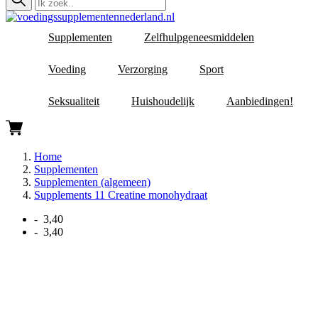
Supplementen
Zelfhulpgeneesmiddelen
Voeding
Verzorging
Sport
Seksualiteit
Huishoudelijk
Aanbiedingen!
Home
Supplementen
Supplementen (algemeen)
Supplements 11 Creatine monohydraat
- 3,40
- 3,40