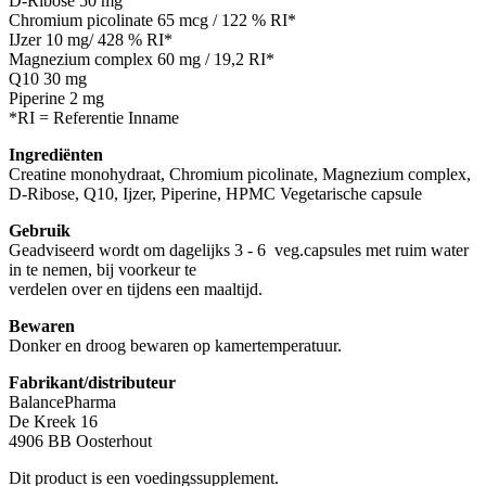
D-Ribose 50 mg
Chromium picolinate 65 mcg / 122 % RI*
IJzer 10 mg/ 428 % RI*
Magnezium complex 60 mg / 19,2 RI*
Q10 30 mg
Piperine 2 mg
*RI = Referentie Inname
Ingrediënten
Creatine monohydraat, Chromium picolinate, Magnezium complex,
D-Ribose, Q10, Ijzer, Piperine, HPMC Vegetarische capsule
Gebruik
Geadviseerd wordt om dagelijks 3 - 6 veg.capsules met ruim water
in te nemen, bij voorkeur te
verdelen over en tijdens een maaltijd.
Bewaren
Donker en droog bewaren op kamertemperatuur.
Fabrikant/distributeur
BalancePharma
De Kreek 16
4906 BB Oosterhout
Dit product is een voedingssupplement.