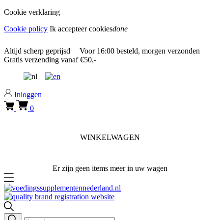
Cookie verklaring
Cookie policy
Ik accepteer cookies
done
0318 610526
Altijd
scherp geprijsd
Voor
16:00
besteld, morgen verzonden
Gratis verzending
vanaf €50,-
0318 610526
Inloggen
0
WINKELWAGEN
Er zijn geen items meer in uw wagen