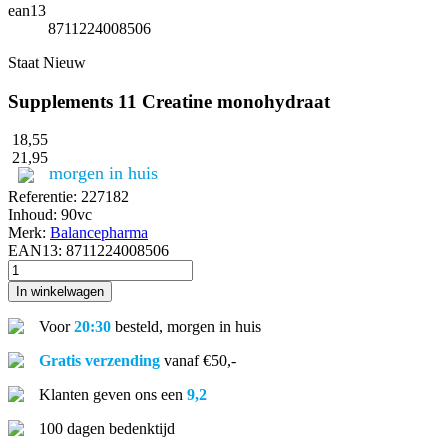
ean13
8711224008506
Staat
Nieuw
Supplements 11 Creatine monohydraat
18,55
21,95
morgen in huis
Referentie:
227182
Inhoud:
90vc
Merk:
Balancepharma
EAN13:
8711224008506
In winkelwagen
Voor
20:30
besteld, morgen in huis
Gratis verzending
vanaf €50,-
Klanten geven ons een
9,2
100 dagen bedenktijd