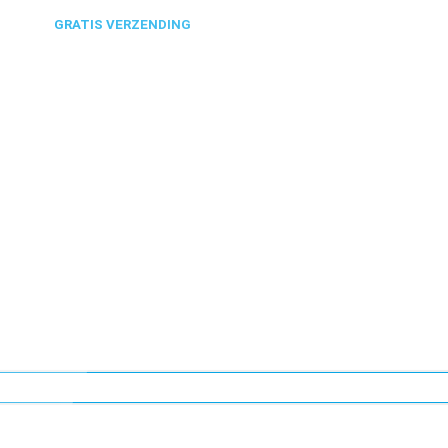
ONDEN
GRATIS VERZENDING
VANAF €50,-
0318 610526