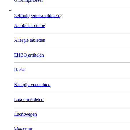
Groenlipmossel
Zelfhulpgeneesmiddelen
Aambeien creme
Allergie tabletten
EHBO artikelen
Hoest
Keelpijn verzachten
Laxeermiddelen
Luchtwegen
Maagzuur