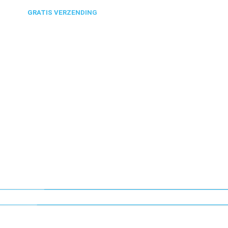
ONDEN
GRATIS VERZENDING
VANAF €50,-
0318 610526