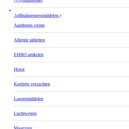
Groenlipmossel
Zelfhulpgeneesmiddelen
Aambeien creme
Allergie tabletten
EHBO artikelen
Hoest
Keelpijn verzachten
Laxeermiddelen
Luchtwegen
Maagzuur