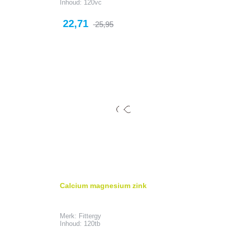
Inhoud: 120vc
Prijs
Normale
22,71
25,95
prijs
Calcium magnesium zink
Merk: Fittergy
Inhoud: 120tb