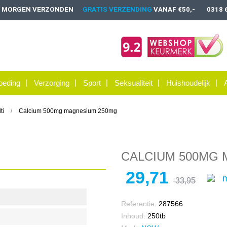
, MORGEN VERZONDEN
GRATIS VERZENDING
VANAF €50,-
0318 
oeding
Verzorging
Sport
Seksualiteit
Huishoudelijk
ti
Calcium 500mg magnesium 250mg
CALCIUM 500MG 
29,71
m
33,95
Referentie:
287566
Inhoud:
250tb