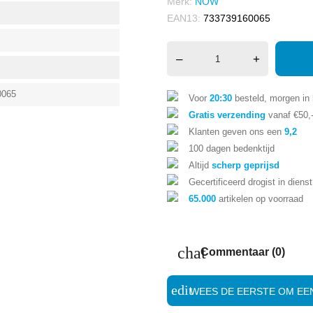
Merk:
NOW
EAN13:
733739160065
–
+
0065
Voor
20:30
besteld, morgen in 
Gratis verzending
vanaf €50,
Klanten geven ons een
9,2
100 dagen bedenktijd
Altijd
scherp geprijsd
Gecertificeerd drogist in dienst
65.000
artikelen op voorraad
chat
Commentaar (0)
edit
WEES DE EERSTE OM EEN