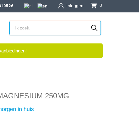
0
Inloggen
610526
Aanbiedingen!
MAGNESIUM 250MG
orgen in huis