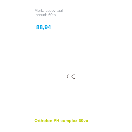
Merk: Lucovitaal
Inhoud: 60tb
Prijs
88,94
Ortholon PH complex 60vc