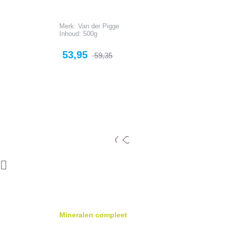
Merk: Van der Pigge
Inhoud: 500g
Prijs
Normale
53,95
59,35
prijs

Mineralen compleet