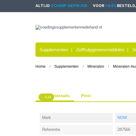
ALTIJD
SCHERP GEPRIJSD
VOOR
16:00
BESTELD
Supplementen
Zelfhulpgeneesmiddelen
V
Home
Supplementen
Mineralen
Mineralen mul
Productdetails
Print
- 4,24
Merk
NOW
Referentie
287566