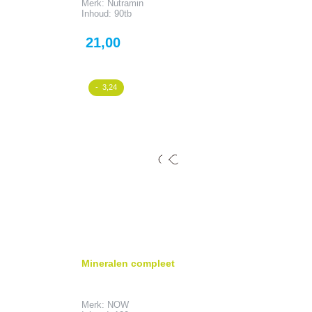
Merk: Nutramin
Inhoud: 90tb
Prijs
21,00
- 3,24
Mineralen compleet
Merk: NOW