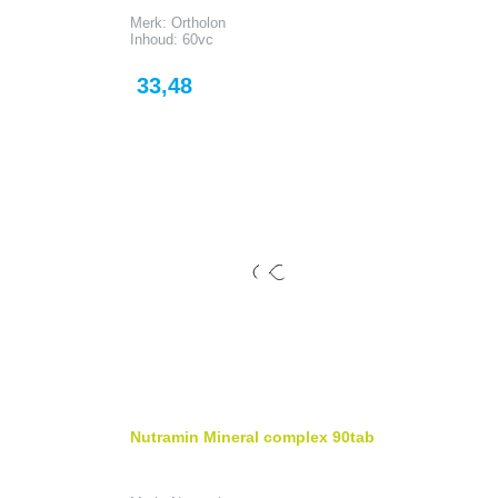
Merk: Ortholon
Inhoud: 60vc
Prijs
33,48
Nutramin Mineral complex 90tab