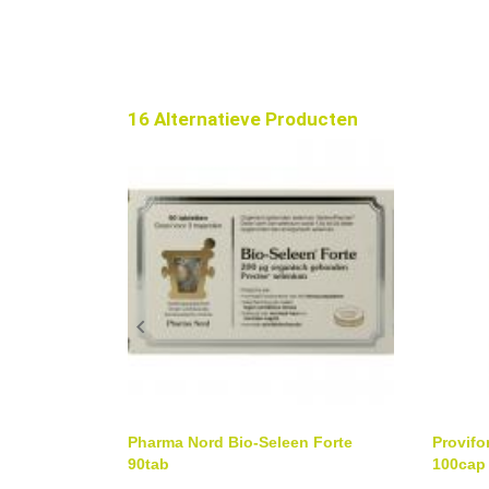
16 Alternatieve Producten

Pharma Nord Bio-Seleen Forte
Provifo
90tab
100cap