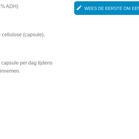
64% ADH)
edit
WEES DE EERSTE OM EEN
cellulose (capsule),
capsule per dag tijdens
f innemen.