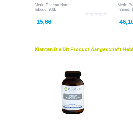
Merk: Pharma Nord
Merk: Pr
Inhoud: 90tb
Inhoud: 
Prijs
Prijs
15,66
46,1
Klanten Die Dit Product Aangeschaft Heb