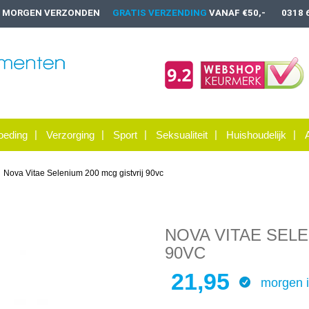
, MORGEN VERZONDEN
GRATIS VERZENDING
VANAF €50,-
0318 
oeding
Verzorging
Sport
Seksualiteit
Huishoudelijk
Nova Vitae Selenium 200 mcg gistvrij 90vc
NOVA VITAE SELE
90VC
21,95
morgen i