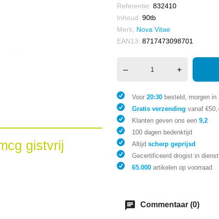
Referentie:
832410
Inhoud:
90tb
Merk:
Nova Vitae
EAN13:
8717473098701
–
+
Voor
20:30
besteld, morgen in 
Gratis verzending
vanaf €50,
Klanten geven ons een
9,2
100 dagen bedenktijd
cg gistvrij
Altijd
scherp geprijsd
Gecertificeerd drogist in dienst
65.000
artikelen op voorraad
chat
Commentaar (0)