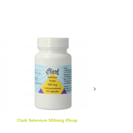

Clark Selenium 500mcg 45cap
Nutramin SE 100