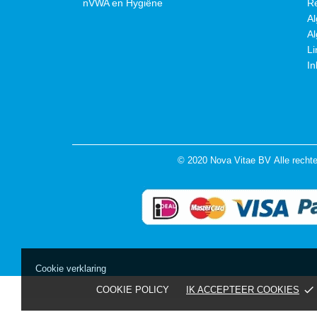
nVWA en Hygiëne
R
A
A
Li
In
© 2020 Nova Vitae BV Alle recht
Cookie verklaring
done
COOKIE POLICY
IK ACCEPTEER COOKIES