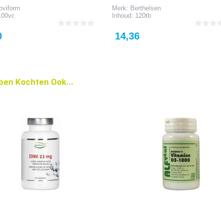
oviform
Merk: Berthelsen
100vc
Inhoud: 120tb
Prijs
0
14,36
ben Kochten Ook...