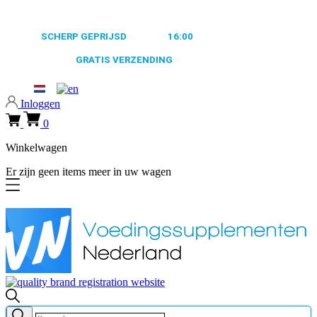
0318 610526
ALTIJD
SCHERP GEPRIJSD
VOOR
16:00
BESTELD, MORGEN
VERZONDEN
GRATIS VERZENDING
VANAF €50,-
0318 610526
Inloggen
0
Winkelwagen
Er zijn geen items meer in uw wagen