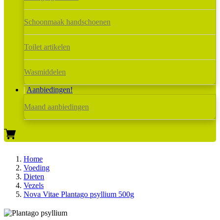
Schoonmaak handschoenen
Toilet artikelen
Wasmiddelen
Aanbiedingen!
Maand aanbiedingen
Home
Voeding
Dieten
Vezels
Nova Vitae Plantago psyllium 500g