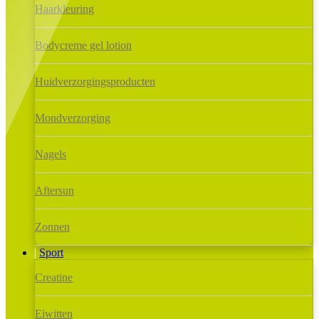
Haarkleuring
Bodycreme gel lotion
Huidverzorgingsproducten
Mondverzorging
Nagels
Aftersun
Zonnen
Sport
Creatine
Eiwitten