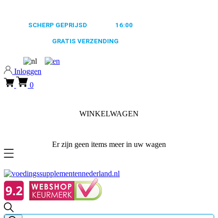
0318 610526
ALTIJD
SCHERP GEPRIJSD
VOOR
16:00
BESTELD, MORGEN
VERZONDEN
GRATIS VERZENDING
VANAF €50,-
0318 610526
Inloggen
0
WINKELWAGEN
Er zijn geen items meer in uw wagen