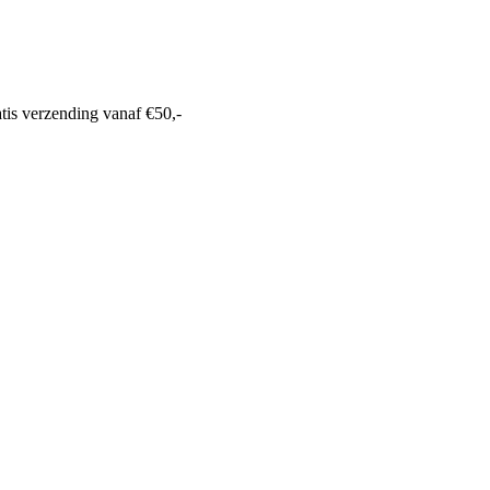
tis verzending
vanaf €50,-
0318 610526