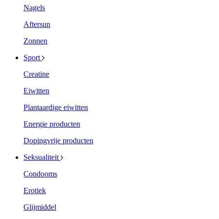
Nagels
Aftersun
Zonnen
Sport
Creatine
Eiwitten
Plantaardige eiwitten
Energie producten
Dopingvrije producten
Seksualiteit
Condooms
Erotiek
Glijmiddel