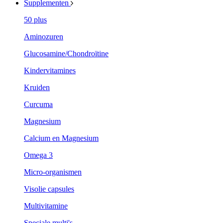
Supplementen
50 plus
Aminozuren
Glucosamine/Chondroïtine
Kindervitamines
Kruiden
Curcuma
Magnesium
Calcium en Magnesium
Omega 3
Micro-organismen
Visolie capsules
Multivitamine
Speciale multi's