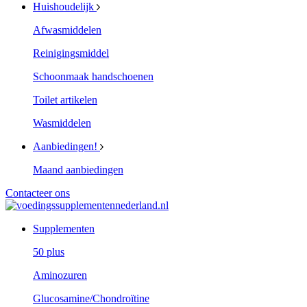
Huishoudelijk
Afwasmiddelen
Reinigingsmiddel
Schoonmaak handschoenen
Toilet artikelen
Wasmiddelen
Aanbiedingen!
Maand aanbiedingen
Contacteer ons
Supplementen
50 plus
Aminozuren
Glucosamine/Chondroïtine