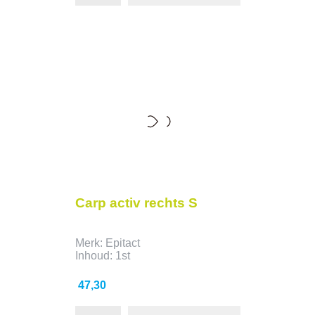
Carp activ rechts S
Merk: Epitact
Inhoud: 1st
Prijs
47,30