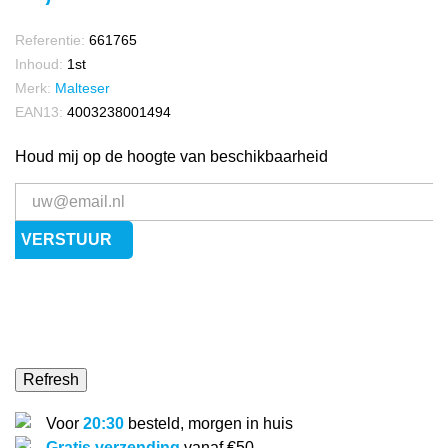
Referentie:
661765
Inhoud:
1st
Merk:
Malteser
EAN13:
4003238001494
Houd mij op de hoogte van beschikbaarheid
VERSTUUR
Voor
20:30
besteld, morgen in huis
Gratis verzending
vanaf €50,-