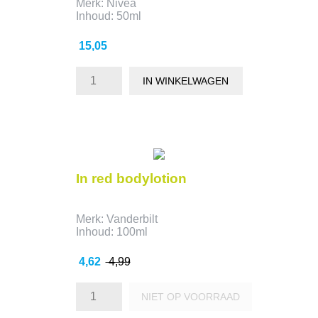
Merk: Nivea
Inhoud: 50ml
Prijs
15,05
IN WINKELWAGEN
- 0,37
In red bodylotion
Merk: Vanderbilt
Inhoud: 100ml
Prijs
Normale
4,62
4,99
prijs
NIET OP VOORRAAD