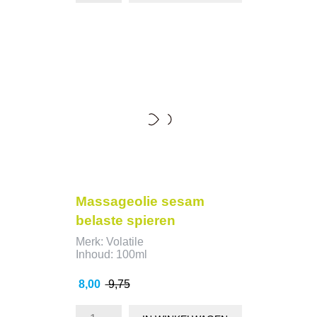
- 1,75
Massageolie sesam
belaste spieren
Merk: Volatile
Inhoud: 100ml
Prijs
Normale
8,00
9,75
prijs