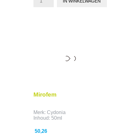
IN WINKELWAGEN
Mirofem
Merk: Cydonia
Inhoud: 50ml
Prijs
50,26