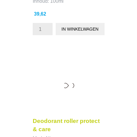
Inhoud: 100ml
Prijs
39,62
IN WINKELWAGEN
Deodorant roller protect
& care