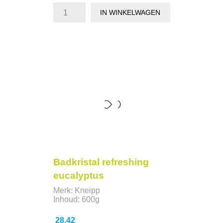
IN WINKELWAGEN
Badkristal refreshing
eucalyptus
Merk: Kneipp
Inhoud: 600g
Prijs
28,42