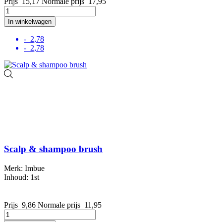
Prijs
15,17
Normale prijs
17,95
In winkelwagen
- 2,78
- 2,78
Scalp & shampoo brush
Merk: Imbue
Inhoud: 1st
Prijs
9,86
Normale prijs
11,95