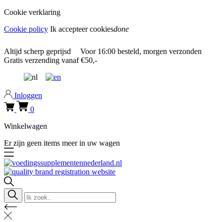
Cookie verklaring
Cookie policy
Ik accepteer cookies
done
0318 610526
Altijd
scherp geprijsd
Voor
16:00
besteld, morgen verzonden
Gratis verzending
vanaf €50,-
0318 610526
Inloggen
0
Winkelwagen
Er zijn geen items meer in uw wagen