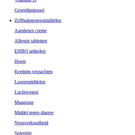
Groenlipmossel
Zelfhulpgeneesmiddelen
Aambeien creme
Allergie tabletten
EHBO artikelen
Hoest
Keelpijn verzachten
Laxeermiddelen
Luchtwegen
Maagzuur
Middel tegen diarree
Neusverkoudheid
Spierpijn