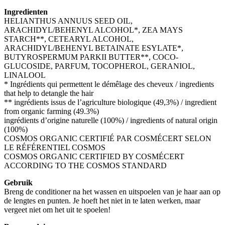
Ingredienten
HELIANTHUS ANNUUS SEED OIL,
ARACHIDYL/BEHENYL ALCOHOL*, ZEA MAYS
STARCH**, CETEARYL ALCOHOL,
ARACHIDYL/BEHENYL BETAINATE ESYLATE*,
BUTYROSPERMUM PARKII BUTTER**, COCO-
GLUCOSIDE, PARFUM, TOCOPHEROL, GERANIOL,
LINALOOL
* Ingrédients qui permettent le démêlage des cheveux / ingredients
that help to detangle the hair
** ingrédients issus de l’agriculture biologique (49,3%) / ingredient
from organic farming (49.3%)
ingrédients d’origine naturelle (100%) / ingredients of natural origin
(100%)
COSMOS ORGANIC CERTIFIÉ PAR COSMÉCERT SELON
LE RÉFÉRENTIEL COSMOS
COSMOS ORGANIC CERTIFIED BY COSMÉCERT
ACCORDING TO THE COSMOS STANDARD
Gebruik
Breng de conditioner na het wassen en uitspoelen van je haar aan op
de lengtes en punten. Je hoeft het niet in te laten werken, maar
vergeet niet om het uit te spoelen!