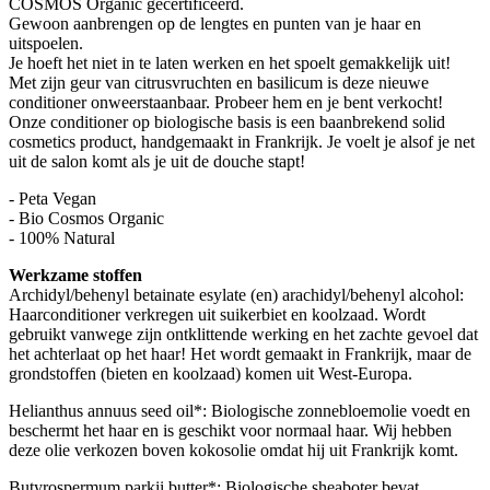
COSMOS Organic gecertificeerd.
Gewoon aanbrengen op de lengtes en punten van je haar en
uitspoelen.
Je hoeft het niet in te laten werken en het spoelt gemakkelijk uit!
Met zijn geur van citrusvruchten en basilicum is deze nieuwe
conditioner onweerstaanbaar. Probeer hem en je bent verkocht!
Onze conditioner op biologische basis is een baanbrekend solid
cosmetics product, handgemaakt in Frankrijk. Je voelt je alsof je net
uit de salon komt als je uit de douche stapt!
- Peta Vegan
- Bio Cosmos Organic
- 100% Natural
Werkzame stoffen
Archidyl/behenyl betainate esylate (en) arachidyl/behenyl alcohol:
Haarconditioner verkregen uit suikerbiet en koolzaad. Wordt
gebruikt vanwege zijn ontklittende werking en het zachte gevoel dat
het achterlaat op het haar! Het wordt gemaakt in Frankrijk, maar de
grondstoffen (bieten en koolzaad) komen uit West-Europa.
Helianthus annuus seed oil*: Biologische zonnebloemolie voedt en
beschermt het haar en is geschikt voor normaal haar. Wij hebben
deze olie verkozen boven kokosolie omdat hij uit Frankrijk komt.
Butyrospermum parkii butter*: Biologische sheaboter bevat