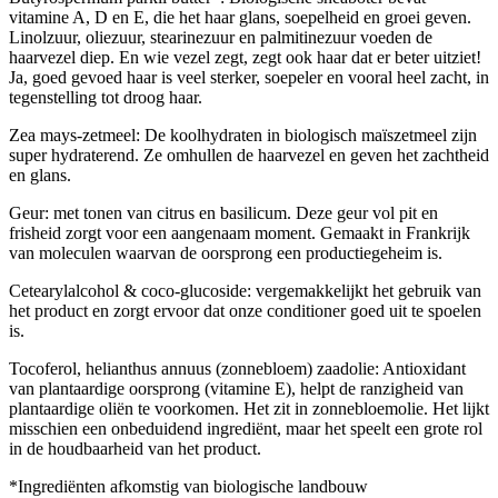
vitamine A, D en E, die het haar glans, soepelheid en groei geven.
Linolzuur, oliezuur, stearinezuur en palmitinezuur voeden de
haarvezel diep. En wie vezel zegt, zegt ook haar dat er beter uitziet!
Ja, goed gevoed haar is veel sterker, soepeler en vooral heel zacht, in
tegenstelling tot droog haar.
Zea mays-zetmeel: De koolhydraten in biologisch maïszetmeel zijn
super hydraterend. Ze omhullen de haarvezel en geven het zachtheid
en glans.
Geur: met tonen van citrus en basilicum. Deze geur vol pit en
frisheid zorgt voor een aangenaam moment. Gemaakt in Frankrijk
van moleculen waarvan de oorsprong een productiegeheim is.
Cetearylalcohol & coco-glucoside: vergemakkelijkt het gebruik van
het product en zorgt ervoor dat onze conditioner goed uit te spoelen
is.
Tocoferol, helianthus annuus (zonnebloem) zaadolie: Antioxidant
van plantaardige oorsprong (vitamine E), helpt de ranzigheid van
plantaardige oliën te voorkomen. Het zit in zonnebloemolie. Het lijkt
misschien een onbeduidend ingrediënt, maar het speelt een grote rol
in de houdbaarheid van het product.
*Ingrediënten afkomstig van biologische landbouw