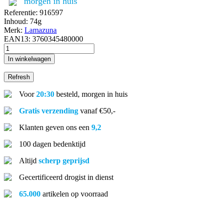
morgen in huis
Referentie:
916597
Inhoud:
74g
Merk:
Lamazuna
EAN13:
3760345480000
In winkelwagen
Voor
20:30
besteld, morgen in huis
Gratis verzending
vanaf €50,-
Klanten geven ons een
9,2
100 dagen bedenktijd
Altijd
scherp geprijsd
Gecertificeerd drogist in dienst
65.000
artikelen op voorraad