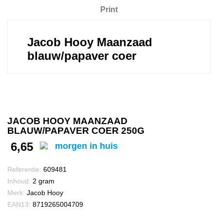
Print
Jacob Hooy Maanzaad
blauw/papaver coer
JACOB HOOY MAANZAAD
BLAUW/PAPAVER COER 250G
6,65
morgen in huis
Referentie:
609481
Inhoud:
2 gram
Merk:
Jacob Hooy
EAN13:
8719265004709