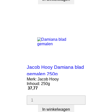
Jacob Hooy Damiana blad
gemalen 250g
Merk: Jacob Hooy
Inhoud: 250g
Prijs
37,77
In winkelwagen