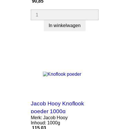
Prijs
90,85
In winkelwagen
Jacob Hooy Knoflook
poeder 1000g
Merk: Jacob Hooy
Inhoud: 1000g
Prijs
115,03