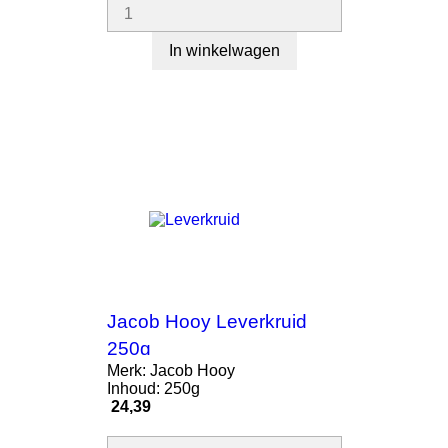
In winkelwagen
Jacob Hooy Leverkruid
250g
Merk: Jacob Hooy
Inhoud: 250g
Prijs
24,39