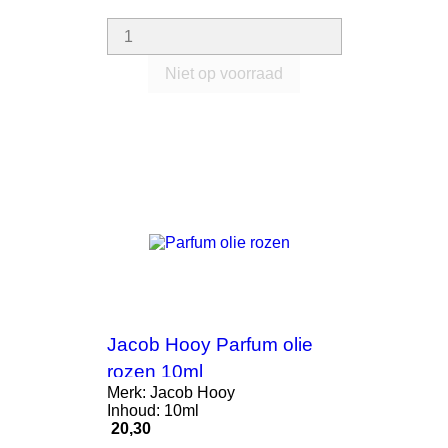
Niet op voorraad
Jacob Hooy Parfum olie
rozen 10ml
Merk: Jacob Hooy
Inhoud: 10ml
Prijs
20,30