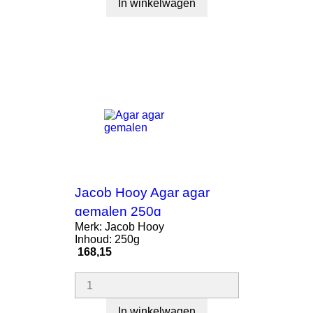
In winkelwagen
Jacob Hooy Agar agar
gemalen 250g
Merk: Jacob Hooy
Inhoud: 250g
Prijs
168,15
In winkelwagen