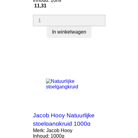
Inhoud: 10ml
Prijs
11,31
In winkelwagen
Jacob Hooy Natuurlijke
stoelgangkruid 1000g
Merk: Jacob Hooy
Inhoud: 1000g