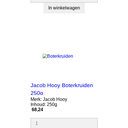
In winkelwagen
Jacob Hooy Boterkruiden
250g
Merk: Jacob Hooy
Inhoud: 250g
Prijs
68,24