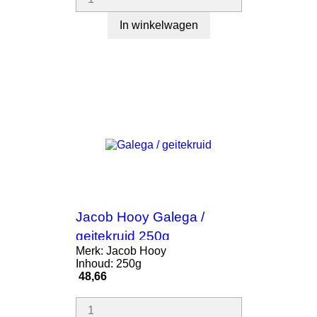
In winkelwagen
Jacob Hooy Galega /
geitekruid 250g
Merk: Jacob Hooy
Inhoud: 250g
Prijs
48,66