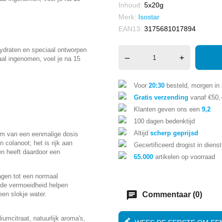
Inhoud:
5x20g
Merk:
Isostar
EAN13:
3175681017894
draten en speciaal ontworpen
–
+
al ingenomen, voel je na 15
Voor
20:30
besteld, morgen in 
Gratis verzending
vanaf €50,
Klanten geven ons een
9,2
100 dagen bedenktijd
Altijd
scherp geprijsd
orm van een eenmalige dosis
 colanoot; het is rijk aan
Gecertificeerd drogist in dienst
 en heeft daardoor een
65.000
artikelen op voorraad
agen tot een normaal
 de vermoeidheid helpen
chat
en slokje water.
Commentaar (0)
iumcitraat, natuurlijk aroma's,
edit