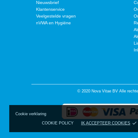
Nieuwsbrief
C
Klantenservice
O
Veelgestelde vragen
O
nVWA en Hygiëne
R
A
A
Li
In
© 2020 Nova Vitae BV Alle recht
Cookie verklaring
done
COOKIE POLICY
IK ACCEPTEER COOKIES