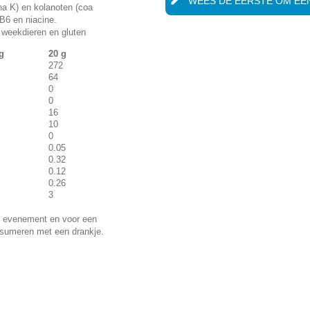
WEES DE EERSTE OM EEN
na K) en kolanoten (coa
 B6 en niacine.
 weekdieren en gluten
g
20 g
272
64
0
0
16
10
0
0.05
0.32
0.12
0.26
3
en evenement en voor een
onsumeren met een drankje.