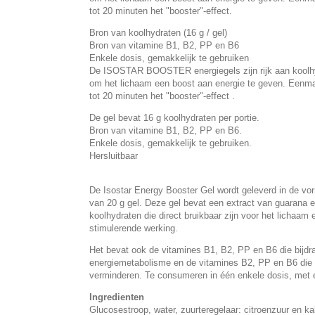
tot 20 minuten het "booster"-effect.
Bron van koolhydraten (16 g / gel)
Bron van vitamine B1, B2, PP en B6
Enkele dosis, gemakkelijk te gebruiken
De ISOSTAR BOOSTER energiegels zijn rijk aan koolhy
om het lichaam een boost aan energie te geven. Eenma
tot 20 minuten het "booster"-effect .
De gel bevat 16 g koolhydraten per portie.
Bron van vitamine B1, B2, PP en B6.
Enkele dosis, gemakkelijk te gebruiken.
Hersluitbaar
De Isostar Energy Booster Gel wordt geleverd in de v
van 20 g gel. Deze gel bevat een extract van guarana en
koolhydraten die direct bruikbaar zijn voor het lichaam
stimulerende werking.
Het bevat ook de vitamines B1, B2, PP en B6 die bijdr
energiemetabolisme en de vitamines B2, PP en B6 die
verminderen. Te consumeren in één enkele dosis, met e
Ingredienten
Glucosestroop, water, zuurteregelaar: citroenzuur en kal