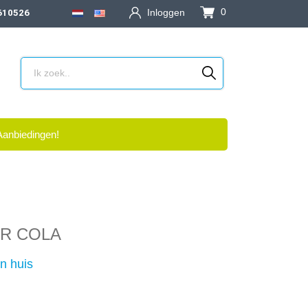
0
Inloggen
610526
Aanbiedingen!
R COLA
n huis