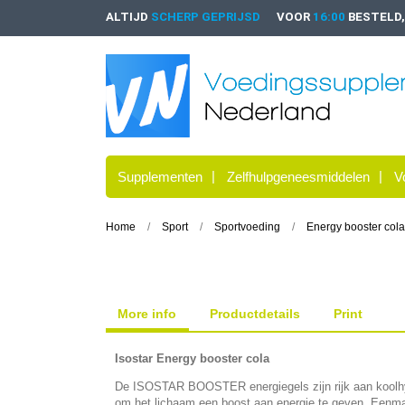
ALTIJD
SCHERP GEPRIJSD
VOOR
16:00
BESTELD
Supplementen
Zelfhulpgeneesmiddelen
V
Home
Sport
Sportvoeding
Energy booster cola
More info
Productdetails
Print
Isostar Energy booster cola
De ISOSTAR BOOSTER energiegels zijn rijk aan koolhy
om het lichaam een boost aan energie te geven. Eenma