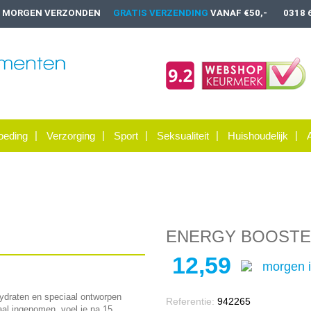
, MORGEN VERZONDEN
GRATIS VERZENDING
VANAF €50,-
0318 
oeding
Verzorging
Sport
Seksualiteit
Huishoudelijk
ENERGY BOOSTE
12,59
morgen i
draten en speciaal ontworpen
Referentie:
942265
al ingenomen, voel je na 15