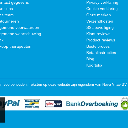
ontact gegevens
Privacy verklaring
ver-ons
Cookie verklaring
ns team
Onze merken
etourneren
Verzendkosten
lgemene voorwaarden
SSL beveiliging
lgemene waarschuwing
Klant reviews
nk
Product reviews
koop therapeuten
Bestelproces
Betaalinstructies
Blog
Koortslip
en voorbehouden. Teksten op deze website zijn eigendom van Nova Vitae BV 