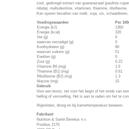
zout, gedroogd extract van guaranazaad (paulinia cupa
nibida), maltodextrine, vitaminen, thiamine, riboflavine,
Kan sporen bevatten van melk, soja, vis, schaaldieren,
Voedingswaarden
Per 100
Energie (kJ)
1360
Energie (kcal)
320
Vet (g)
0
waarvan verzadigd (g)
0
Koolhydraten (g)
80
waarvan suikers (g)
51
Eiwitten (g)
0
Zout (g)
0.22
Vitamine B6 (mg)
1.6
Thiamine (B1) (mg)
0.61
Riboflavine (B2) (mg)
1.3
Niacine (mg)
15
Gebruik
Voor een boost, net voor het begin of het einde van e
helling of versnelling. Het is aan te raden om het te c
Afgesloten, droog en bij kamertemperatuur bewaren.
Fabrikant
Nutrition & Santé Benelux n.v.
Postbus 2175