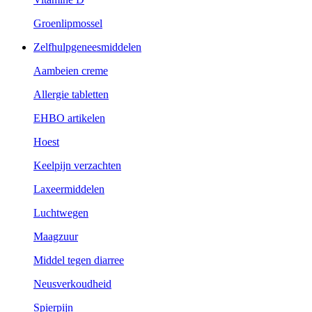
Groenlipmossel
Zelfhulpgeneesmiddelen
Aambeien creme
Allergie tabletten
EHBO artikelen
Hoest
Keelpijn verzachten
Laxeermiddelen
Luchtwegen
Maagzuur
Middel tegen diarree
Neusverkoudheid
Spierpijn