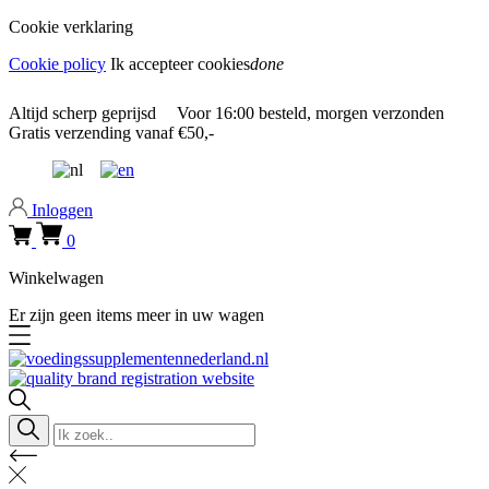
Cookie verklaring
Cookie policy
Ik accepteer cookies
done
0318 610526
Altijd
scherp geprijsd
Voor
16:00
besteld, morgen verzonden
Gratis verzending
vanaf €50,-
0318 610526
Inloggen
0
Winkelwagen
Er zijn geen items meer in uw wagen