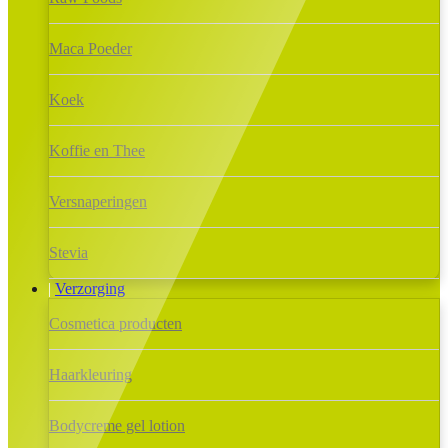
Maca Poeder
Koek
Koffie en Thee
Versnaperingen
Stevia
Verzorging
Cosmetica producten
Haarkleuring
Bodycreme gel lotion