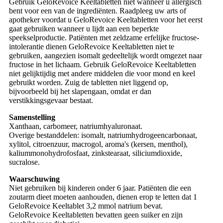
Gebruik GeloRevoice Keeltabletten niet wanneer u allergisch
bent voor een van de ingrediënten. Raadpleeg uw arts of
apotheker voordat u GeloRevoice Keeltabletten voor het eerst
gaat gebruiken wanneer u lijdt aan een beperkte
speekselproductie. Patiënten met zeldzame erfelijke fructose-
intolerantie dienen GeloRevoice Keeltabletten niet te
gebruiken, aangezien isomalt gedeeltelijk wordt omgezet naar
fructose in het lichaam. Gebruik GeloRevoice Keeltabletten
niet gelijktijdig met andere middelen die voor mond en keel
gebruikt worden. Zuig de tabletten niet liggend op,
bijvoorbeeld bij het slapengaan, omdat er dan
verstikkingsgevaar bestaat.
Samenstelling
Xanthaan, carbomeer, natriumhyaluronaat.
Overige bestanddelen: isomalt, natriumhydrogeencarbonaat,
xylitol, citroenzuur, macrogol, aroma's (kersen, menthol),
kaliummonohydrofosfaat, zinkstearaat, siliciumdioxide,
sucralose.
Waarschuwing
Niet gebruiken bij kinderen onder 6 jaar. Patiënten die een
zoutarm dieet moeten aanhouden, dienen erop te letten dat 1
GeloRevoice Keeltablet 3,2 mmol natrium bevat.
GeloRevoice Keeltabletten bevatten geen suiker en zijn