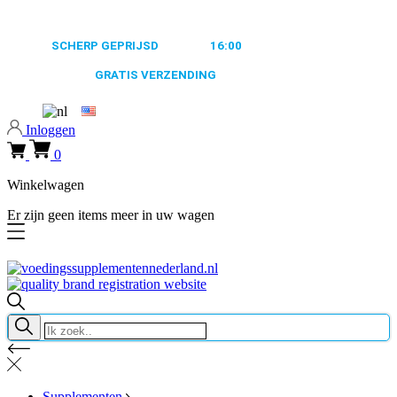
0318 610526
ALTIJD
SCHERP GEPRIJSD
VOOR
16:00
BESTELD, MORGEN
VERZONDEN
GRATIS VERZENDING
VANAF €50,-
0318 610526
Inloggen
0
Winkelwagen
Er zijn geen items meer in uw wagen
Supplementen