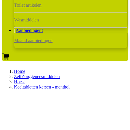
Toilet artikelen
Wasmiddelen
Aanbiedingen!
Maand aanbiedingen
Home
ZelfZorggeneesmiddelen
Hoest
Keeltabletten kersen - menthol