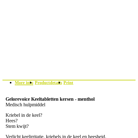
More info
Productdetails
Print
Gelorevoice Keeltabletten kersen - menthol
Medisch hulpmiddel
Kriebel in de keel?
Hees?
Stem kwijt?
Verlicht keelirritatie, kriebels in de keel en heesheid.