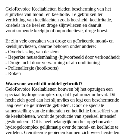
GeloRevoice Keeltabletten bieden bescherming van het
slijmvlies van mond- en keelholte. Te gebruiken ter
verlichting van keelklachten zoals heesheid, keelirritatie,
kriebels in de keel en droge slijmvliezen en daaruit
voortkomende keelpijn of onproductieve, droge hoest.
Er zijn vele oorzaken van droge en geïrriteerde mond- en
keelslijmvliezen, daartoe behoren onder andere:
- Overbelasting van de stem
- Beperkte neusademhaling (bijvoorbeeld door verkoudheid)
- Droge lucht door verwarming of airconditioning
- Pollenallergie (hooikoorts)
- Roken
Waarvoor wordt dit middel gebruikt?
GeloRevoice Keeltabletten bouwen bij het opzuigen een
speciaal hydrogelcomplex op, dat hyaluronzuur bevat. Dit
hecht zich goed aan het slijmvlies en legt een beschermende
laag over de geïrriteerde gebieden. Door de speciale
samenstelling van de mineralen en het lichte bruiseffect van
de keeltabletten, wordt de productie van speeksel intensief
gestimuleerd. Dit is heel belangrijk om het opgebouwde
hydrogelcomplex gelijkmatig over de mond- en keelholte te
verdelen. Geïrriteerde gebieden kunnen zich weer herstellen.