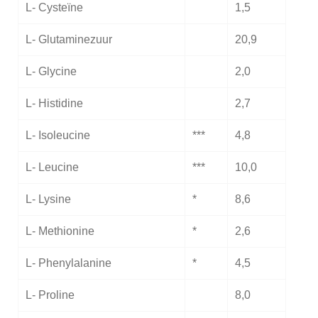
L- Cysteїne
1,5
L- Glutaminezuur
20,9
L- Glycine
2,0
L- Histidine
2,7
L- Isoleucine
***
4,8
L- Leucine
***
10,0
L- Lysine
*
8,6
L- Methionine
*
2,6
L- Phenylalanine
*
4,5
L- Proline
8,0