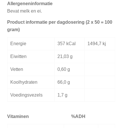
Allergeneninformatie
Bevat melk en ei.
Product informatie per dagdosering (2 x 50 = 100
gram)
Energie
357 kCal
1494,7 kj
Eiwitten
21,03 g
Vetten
0,60 g
Koolhydraten
66,0 g
Voedingsvezels
1,7 g
Vitaminen
%ADH