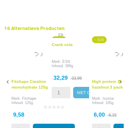
16 Alternatieve Producten
- 1,70
- 0,15
Crank cola
Merk: ESN
Inhoud: 380g
Prijs
Normale
32,29
33,99


Fitshape Creatine
High protein 25 sp
prijs
monohydrate 125g
hazelnut 3 pack
NIET OP VOORRAAD
Merk: Fitshape
Merk: Isostar
Inhoud: 125g
Inhoud: 105g
Prijs
Prijs
Normale
9,58
6,00
6,15
prijs