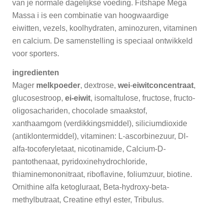
van je normale dagelijkse voeding. Fitshape Mega
Massa i is een combinatie van hoogwaardige
eiwitten, vezels, koolhydraten, aminozuren, vitaminen
en calcium. De samenstelling is speciaal ontwikkeld
voor sporters.
ingredienten
Mager
melkpoeder
, dextrose,
wei
-
eiwitconcentraat
,
glucosestroop,
ei-eiwit
, isomaltulose, fructose, fructo-
oligosachariden, chocolade smaakstof,
xanthaamgom (verdikkingsmiddel), siliciumdioxide
(antiklontermiddel), vitaminen: L-ascorbinezuur, Dl-
alfa-tocoferyletaat, nicotinamide, Calcium-D-
pantothenaat, pyridoxinehydrochloride,
thiaminemononitraat, riboflavine, foliumzuur, biotine.
Ornithine alfa ketogluraat, Beta-hydroxy-beta-
methylbutraat, Creatine ethyl ester, Tribulus.