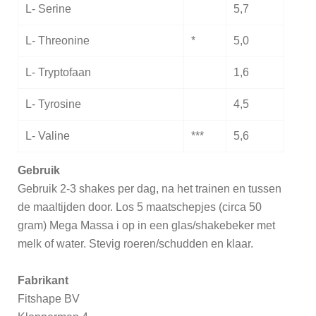
L- Serine
5,7
L- Threonine
*
5,0
L- Tryptofaan
1,6
L- Tyrosine
4,5
L- Valine
***
5,6
Gebruik
Gebruik 2-3 shakes per dag, na het trainen en tussen
de maaltijden door. Los 5 maatschepjes (circa 50
gram) Mega Massa i op in een glas/shakebeker met
melk of water. Stevig roeren/schudden en klaar.
Fabrikant
Fitshape BV