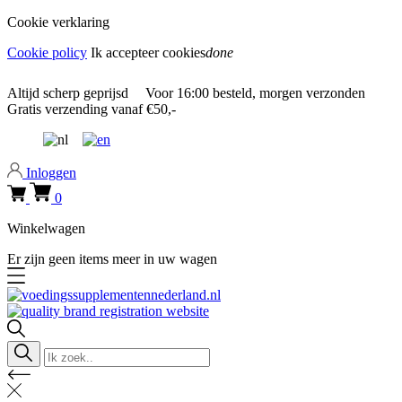
Cookie verklaring
Cookie policy
Ik accepteer cookies
done
0318 610526
Altijd
scherp geprijsd
Voor
16:00
besteld, morgen verzonden
Gratis verzending
vanaf €50,-
0318 610526
Inloggen
0
Winkelwagen
Er zijn geen items meer in uw wagen