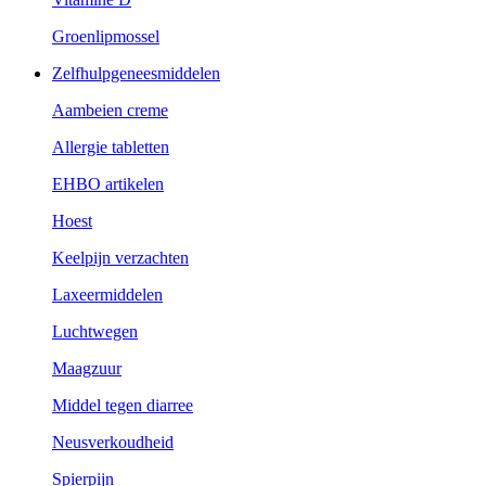
Groenlipmossel
Zelfhulpgeneesmiddelen
Aambeien creme
Allergie tabletten
EHBO artikelen
Hoest
Keelpijn verzachten
Laxeermiddelen
Luchtwegen
Maagzuur
Middel tegen diarree
Neusverkoudheid
Spierpijn