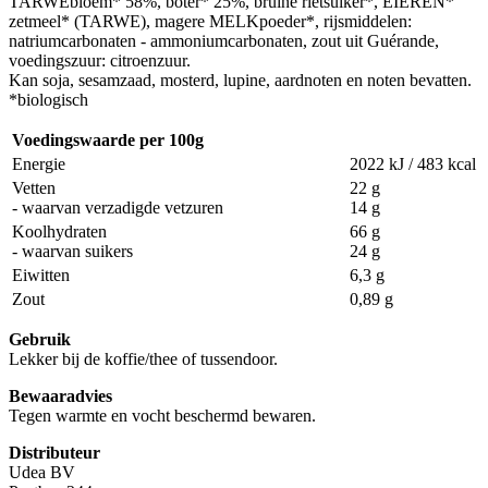
TARWEbloem* 58%, boter* 25%, bruine rietsuiker*, EIEREN*
zetmeel* (TARWE), magere MELKpoeder*, rijsmiddelen:
natriumcarbonaten - ammoniumcarbonaten, zout uit Guérande,
voedingszuur: citroenzuur.
Kan soja, sesamzaad, mosterd, lupine, aardnoten en noten bevatten.
*biologisch
Voedingswaarde per 100g
Energie
2022 kJ / 483 kcal
Vetten
22 g
- waarvan verzadigde vetzuren
14 g
Koolhydraten
66 g
- waarvan suikers
24 g
Eiwitten
6,3 g
Zout
0,89 g
Gebruik
Lekker bij de koffie/thee of tussendoor.
Bewaaradvies
Tegen warmte en vocht beschermd bewaren.
Distributeur
Udea BV