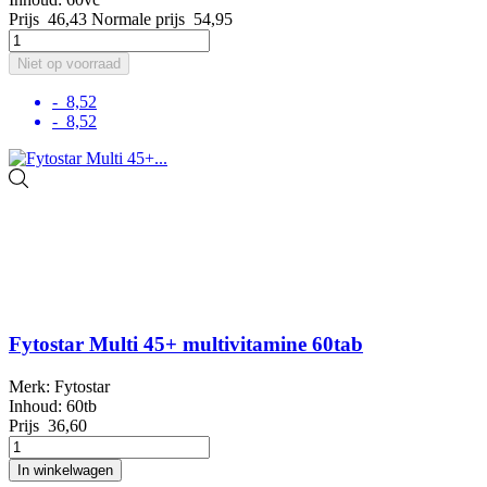
Prijs
46,43
Normale prijs
54,95
Niet op voorraad
- 8,52
- 8,52
Fytostar Multi 45+ multivitamine 60tab
Merk: Fytostar
Inhoud: 60tb
Prijs
36,60
In winkelwagen