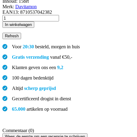
Inhoud:
15brt
Merk:
Davitamon
EAN13:
8710537042382
In winkelwagen
Voor
20:30
besteld, morgen in huis
Gratis verzending
vanaf €50,-
Klanten geven ons een
9,2
100 dagen bedenktijd
Altijd
scherp geprijsd
Gecertificeerd drogist in dienst
65.000
artikelen op voorraad
Commentaar (0)
Wees de eerste om een recensie te schrijven