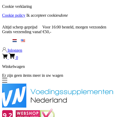
Cookie verklaring
Cookie policy
Ik accepteer cookies
done
0318 610526
Altijd
scherp geprijsd
Voor
16:00
besteld, morgen verzonden
Gratis verzending
vanaf €50,-
0318 610526
Inloggen
0
Winkelwagen
Er zijn geen items meer in uw wagen