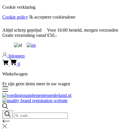
Cookie verklaring
Cookie policy
Ik accepteer cookies
done
0318 610526
Altijd
scherp geprijsd
Voor
16:00
besteld, morgen verzonden
Gratis verzending
vanaf €50,-
0318 610526
Inloggen
0
Winkelwagen
Er zijn geen items meer in uw wagen