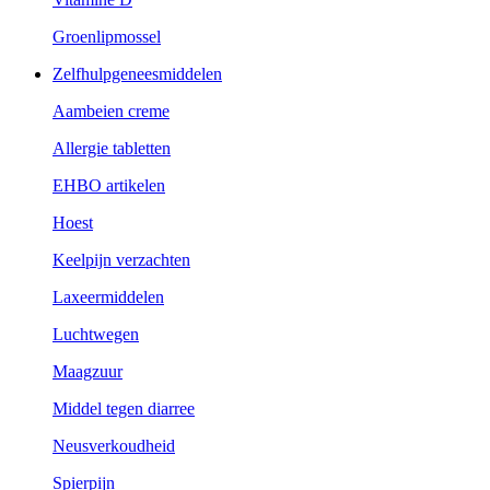
Groenlipmossel
Zelfhulpgeneesmiddelen
Aambeien creme
Allergie tabletten
EHBO artikelen
Hoest
Keelpijn verzachten
Laxeermiddelen
Luchtwegen
Maagzuur
Middel tegen diarree
Neusverkoudheid
Spierpijn