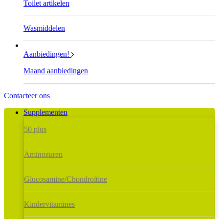
Toilet artikelen
Wasmiddelen
Aanbiedingen!
Maand aanbiedingen
Contacteer ons
Supplementen
50 plus
Aminozuren
Glucosamine/Chondroïtine
Kindervitamines