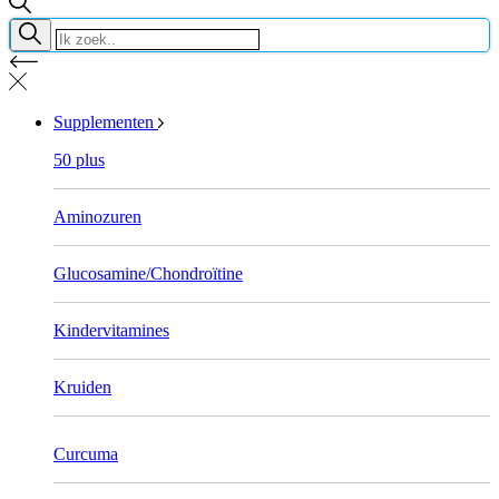
Supplementen
50 plus
Aminozuren
Glucosamine/Chondroïtine
Kindervitamines
Kruiden
Curcuma