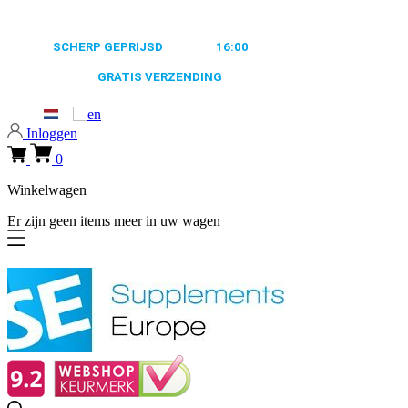
0318 610526
ALTIJD
SCHERP GEPRIJSD
VOOR
16:00
BESTELD, MORGEN
VERZONDEN
GRATIS VERZENDING
VANAF €50,-
0318 610526
Inloggen
0
Winkelwagen
Er zijn geen items meer in uw wagen