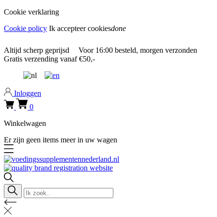
Cookie verklaring
Cookie policy
Ik accepteer cookies
done
0318 610526
Altijd
scherp geprijsd
Voor
16:00
besteld, morgen verzonden
Gratis verzending
vanaf €50,-
0318 610526
Inloggen
0
Winkelwagen
Er zijn geen items meer in uw wagen