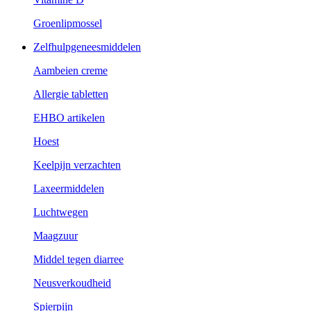
Groenlipmossel
Zelfhulpgeneesmiddelen
Aambeien creme
Allergie tabletten
EHBO artikelen
Hoest
Keelpijn verzachten
Laxeermiddelen
Luchtwegen
Maagzuur
Middel tegen diarree
Neusverkoudheid
Spierpijn