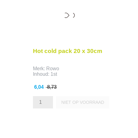
Hot cold pack 20 x 30cm
Merk: Rowo
Inhoud: 1st
Prijs
Normale
6,04
8,73
prijs
NIET OP VOORRAAD