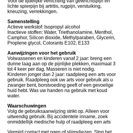
Voor de tijdelijke verlichting van gewrichtspijn en
lichte spierpijn bij artritis, rugpijn, verstuiking,
kneuzing, verrekkingen.
Samenstelling
Actieve werkstof: Isopropyl alcohol
Inactieve stoffen: Water, Triethanolamine, Menthol,
Camphor, Silicon dioxide, Methylparaben, Glycerin,
Proplene glycol, Colorants E102, E133
Aanwijzingen voor het gebruik
Volwassenen en kinderen vanaf 2 jaar: breng een
dunne laag aan op de pijnlijke plekken, maximaal 3
tot 4 keer per dag. Masseren is niet nodig.
Kinderen jonger dan 2 jaar: raadpleeg een arts voor
gebruik. Raadpleeg ook uw arts voor gebruik als u
zwanger bent, borstvoeding geeft of een gevoelige
huid hebt. Was uw handen na gebruik met koud
water.
Waarschuwingen
Volg de gebruiksaanwijzing strikt op. Alleen voor
uitwendig gebruik. Bij accidentele inname, zoek
onmiddellijk medische hulp of raadpleeg een arts
Vermijd contact met ogen of slijmvliezen. Stop het