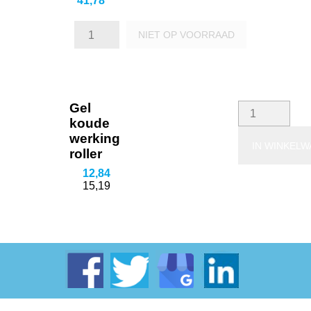
41,78
NIET OP VOORRAAD
Gel
koude
werking
IN WINKEL
roller
12,84
15,19