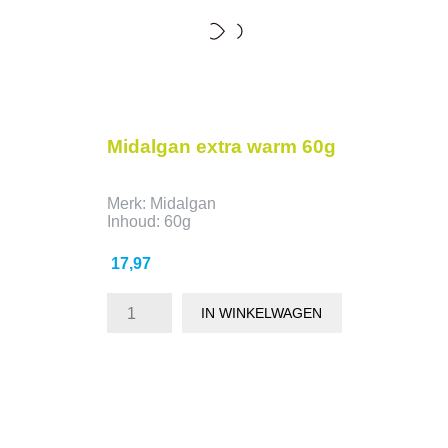
Midalgan extra warm 60g
Merk: Midalgan
Inhoud: 60g
Prijs
17,97
IN WINKELWAGEN
- 2,69