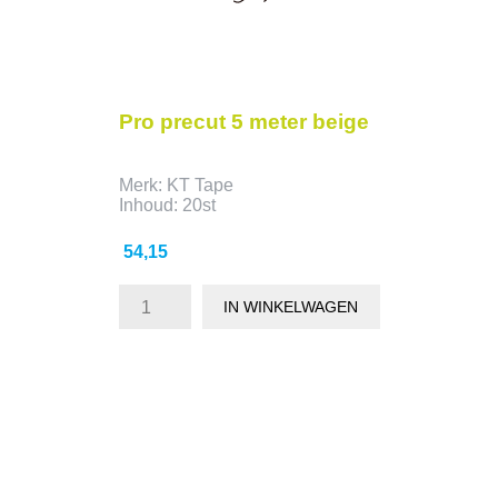
Pro precut 5 meter beige
Merk: KT Tape
Inhoud: 20st
Prijs
54,15
IN WINKELWAGEN
- 9,29