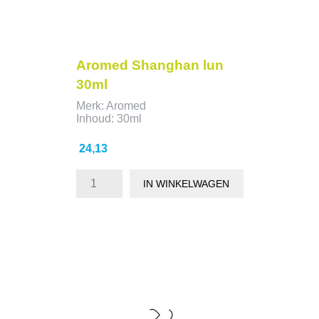
Aromed Shanghan lun
30ml
Merk: Aromed
Inhoud: 30ml
Prijs
24,13
IN WINKELWAGEN