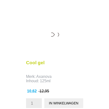
- 2,33
Cool gel
Merk: Axanova
Inhoud: 125ml
Prijs
Normale
10,62
12,95
prijs
IN WINKELWAGEN