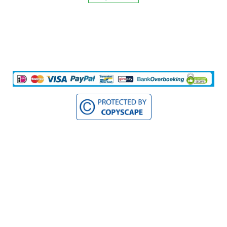
© 2020 Nova Vitae BV Alle rechten voorbehouden. Teksten op deze
website zijn eigendom van Nova Vitae BV en mogen niet gekopieerd
worden.