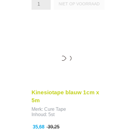
NIET OP VOORRAAD
- 3,57
Kinesiotape blauw 1cm x
5m
Merk: Cure Tape
Inhoud: 5st
Prijs
Normale
35,68
39,25
prijs