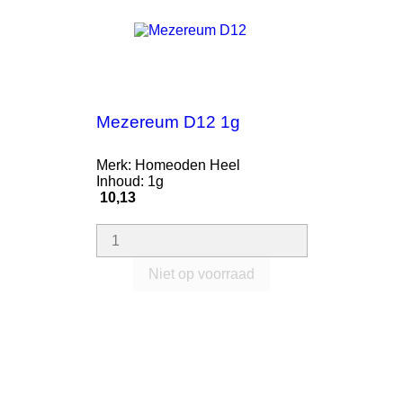
Mezereum D12 1g
Merk: Homeoden Heel
Inhoud: 1g
Prijs
10,13
Niet op voorraad