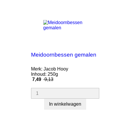
- 1,64
Meidoornbessen gemalen
Merk: Jacob Hooy
Inhoud: 250g
Prijs
Normale
7,49
9,13
prijs
In winkelwagen