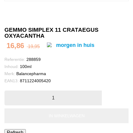
GEMMO SIMPLEX 11 CRATAEGUS
OXYACANTHA
16,86
morgen in huis
19,95
Referentie:
288859
Inhoud:
100ml
Merk:
Balancepharma
EAN13:
8711224005420
IN WINKELWAGEN