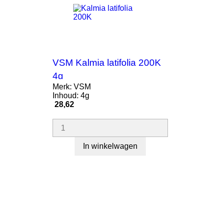
VSM Kalmia latifolia 200K
4g
Merk: VSM
Inhoud: 4g
Prijs
28,62
In winkelwagen