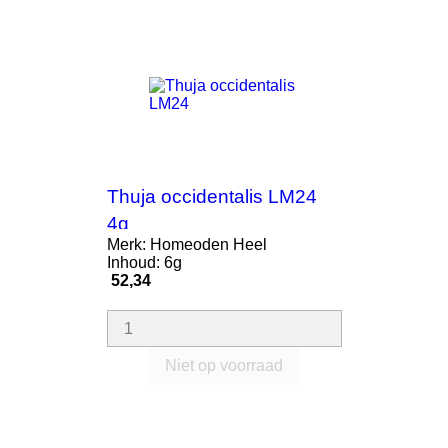
Thuja occidentalis LM24
4g
Merk: Homeoden Heel
Inhoud: 6g
Prijs
52,34
Niet op voorraad