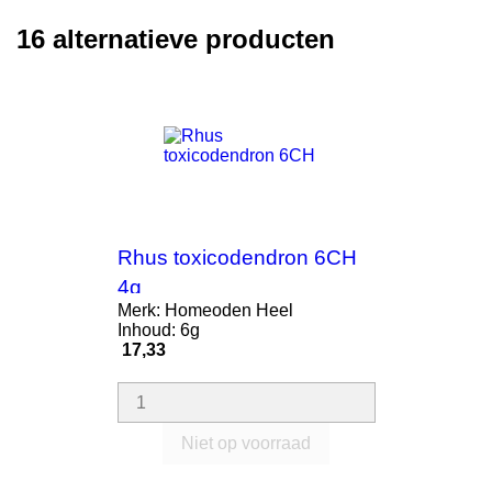
16 alternatieve producten
Rhus toxicodendron 6CH
4g
Merk: Homeoden Heel
Inhoud: 6g
Prijs
17,33
Niet op voorraad