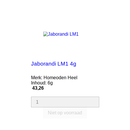
Jaborandi LM1 4g
Merk: Homeoden Heel
Inhoud: 6g
Prijs
43,26
Niet op voorraad