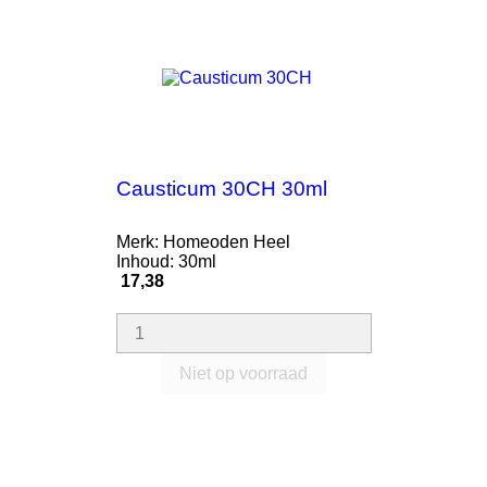
Causticum 30CH 30ml
Merk: Homeoden Heel
Inhoud: 30ml
Prijs
17,38
Niet op voorraad