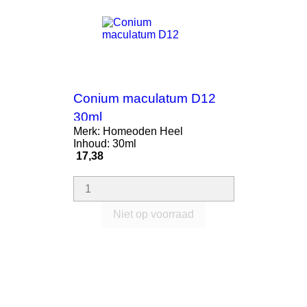
Conium maculatum D12
30ml
Merk: Homeoden Heel
Inhoud: 30ml
Prijs
17,38
Niet op voorraad