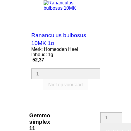
Rananculus bulbosus
10MK 1g
Merk: Homeoden Heel
Inhoud: 1g
Prijs
52,37
Niet op voorraad
Gemmo
simplex
11