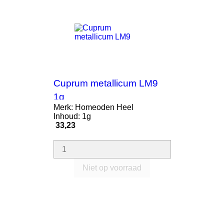
Cuprum metallicum LM9
1g
Merk: Homeoden Heel
Inhoud: 1g
Prijs
33,23
Niet op voorraad