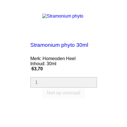
Stramonium phyto 30ml
Merk: Homeoden Heel
Inhoud: 30ml
Prijs
63,70
Niet op voorraad