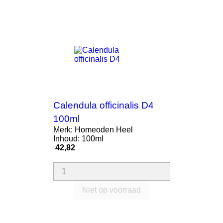
Calendula officinalis D4
100ml
Merk: Homeoden Heel
Inhoud: 100ml
Prijs
42,82
Niet op voorraad