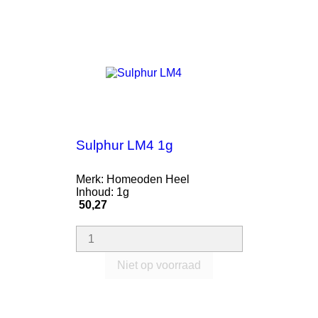
Sulphur LM4 1g
Merk: Homeoden Heel
Inhoud: 1g
Prijs
50,27
Niet op voorraad