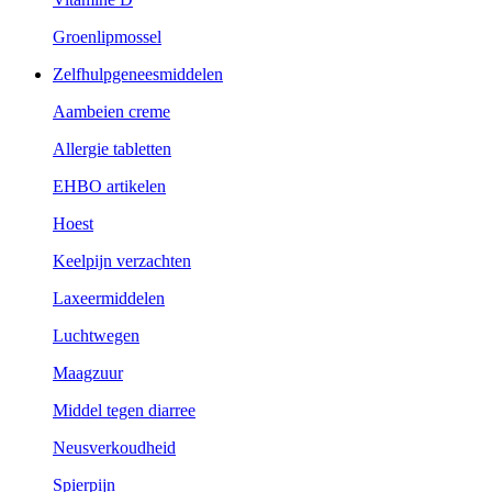
Groenlipmossel
Zelfhulpgeneesmiddelen
Aambeien creme
Allergie tabletten
EHBO artikelen
Hoest
Keelpijn verzachten
Laxeermiddelen
Luchtwegen
Maagzuur
Middel tegen diarree
Neusverkoudheid
Spierpijn