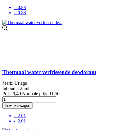
- 0,88
- 0,88
Thermaal water verfrissende deodorant
Merk: Uriage
Inhoud: 125ml
Prijs
9,49
Normale prijs
11,50
In winkelwagen
- 2,01
- 2,01