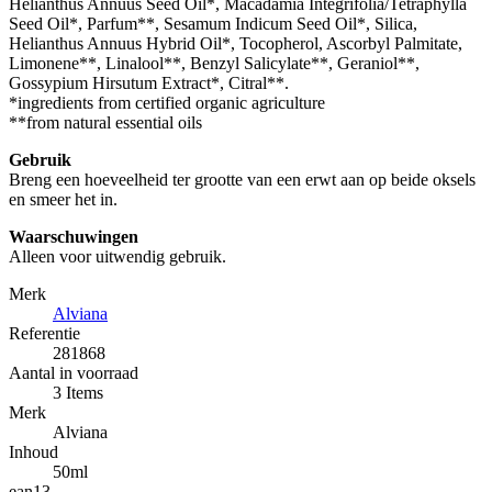
Helianthus Annuus Seed Oil*, Macadamia Integrifolia/Tetraphylla
Seed Oil*, Parfum**, Sesamum Indicum Seed Oil*, Silica,
Helianthus Annuus Hybrid Oil*, Tocopherol, Ascorbyl Palmitate,
Limonene**, Linalool**, Benzyl Salicylate**, Geraniol**,
Gossypium Hirsutum Extract*, Citral**.
*ingredients from certified organic agriculture
**from natural essential oils
Gebruik
Breng een hoeveelheid ter grootte van een erwt aan op beide oksels
en smeer het in.
Waarschuwingen
Alleen voor uitwendig gebruik.
Merk
Alviana
Referentie
281868
Aantal in voorraad
3 Items
Merk
Alviana
Inhoud
50ml
ean13