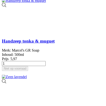
Handzeep tonka & muguet
Merk: Marcel's GR Soap
Inhoud: 500ml
Prijs
5,97
Niet op voorraad