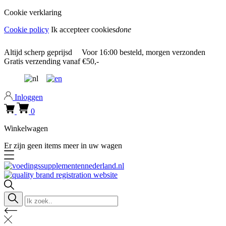
Cookie verklaring
Cookie policy
Ik accepteer cookies
done
0318 610526
Altijd
scherp geprijsd
Voor
16:00
besteld, morgen verzonden
Gratis verzending
vanaf €50,-
0318 610526
Inloggen
0
Winkelwagen
Er zijn geen items meer in uw wagen