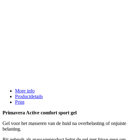
More info
Productdetails
Print
Primavera Active comfort sport gel
Gel voor het masseren van de huid na overbelasting of onjuiste
belasting.
Bij gebruik als massageproduct helpt de gel met frisse geur om