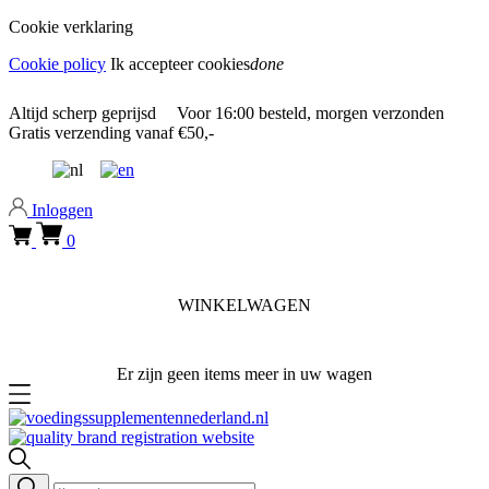
Cookie verklaring
Cookie policy
Ik accepteer cookies
done
0318 610526
Altijd
scherp geprijsd
Voor
16:00
besteld, morgen verzonden
Gratis verzending
vanaf €50,-
0318 610526
Inloggen
0
WINKELWAGEN
Er zijn geen items meer in uw wagen