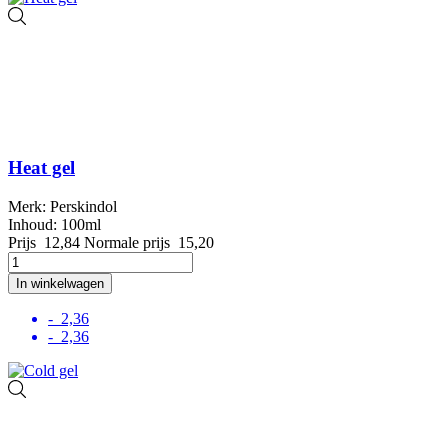
Heat gel
Merk: Perskindol
Inhoud: 100ml
Prijs
12,84
Normale prijs
15,20
In winkelwagen
- 2,36
- 2,36