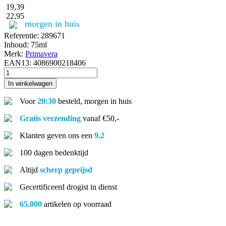
19,39
22,95
morgen in huis
Referentie:
289671
Inhoud:
75ml
Merk:
Primavera
EAN13:
4086900218406
In winkelwagen
Voor
20:30
besteld, morgen in huis
Gratis verzending
vanaf €50,-
Klanten geven ons een
9,2
100 dagen bedenktijd
Altijd
scherp geprijsd
Gecertificeerd drogist in dienst
65.000
artikelen op voorraad