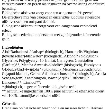
verrekte banden en pezen los te maken na overbelasting of onjuiste
belasting.
Biologische aloë vera zorgt voor een aangenaam fris gevoel.
De effectieve mix van cajeput en eucalyptus globulus etherische
oliën verzacht en ontspant de huid.
Biologische akkermunt zorgt voor een aangenaam verkoelend
effect.
Biologisch cederhout ondersteunt met zijn bijzonder kalmerende
geur.
Ingrediënten
Aloë Barbadensis-bladsap* (biologisch), Hamamelis Virginiana
(toverhazelaar)-bladwater* (biologisch), Alcohol* (biologisch),
Glycerine, Polyglyceryl-10-lauraat, Carrageen, Geurstoffen
(Parfum)**, Mentha Arvensis-bladolie* (biologisch), Eucalyptus
Globulus-blad-/twijgolie* (biologisch), Melaleuca Leucadendron
Cajaputi-bladolie, Cedrus Atlantica-schorsolie* (biologisch), Acacia
Senegal-gom, Xanthaangom, Water (Aqua), Citroenzuur,
Limoneen**, Linalool**.
* (biologisch) = gecertificeerde biologische teelt
** natuurlijke ingrediënten 100% pure natuurlijke etherische oliën/
van 100% natuurlijke etherische oliën
Gebruik
Breng aan op het lichaam waar nodig en masseer licht in. Herhaal