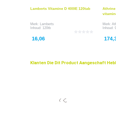
Lamberts Vitamine D 400IE 120tab
Athrine
vitamin
Merk: Lamberts
Merk: At
Inhoud: 120tb
Inhoud: 
Prijs
Prijs
16,06
174,
Klanten Die Dit Product Aangeschaft Heb