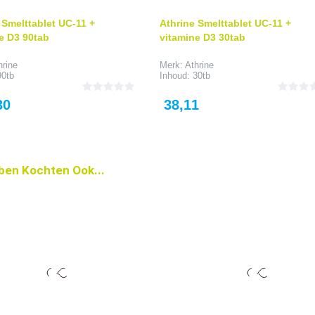
 Smelttablet UC-11 +
Athrine Smelttablet UC-11 +
e D3 90tab
vitamine D3 30tab
hrine
Merk: Athrine
90tb
Inhoud: 30tb
Prijs
30
38,11
ben Kochten Ook...