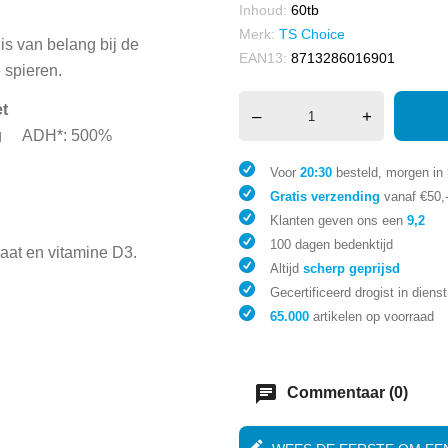
Inhoud:
60tb
Merk:
TS Choice
is van belang bij de
EAN13:
8713286016901
 spieren.
et
–
+
 mcg ADH*: 500%
Voor
20:30
besteld, morgen in 
Gratis verzending
vanaf €50,
Klanten geven ons een
9,2
100 dagen bedenktijd
at en vitamine D3.
Altijd
scherp geprijsd
Gecertificeerd drogist in dienst
65.000
artikelen op voorraad
chat
Commentaar (0)
edit