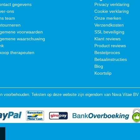
ontact gegevens
Privacy verklaring
ver-ons
Cookie verklaring
ns team
Onze merken
etourneren
Verzendkosten
lgemene voorwaarden
SSL beveiliging
lgemene waarschuwing
Klant reviews
nk
Product reviews
koop therapeuten
Bestelproces
Betaalinstructies
Blog
Koortslip
en voorbehouden. Teksten op deze website zijn eigendom van Nova Vitae BV 