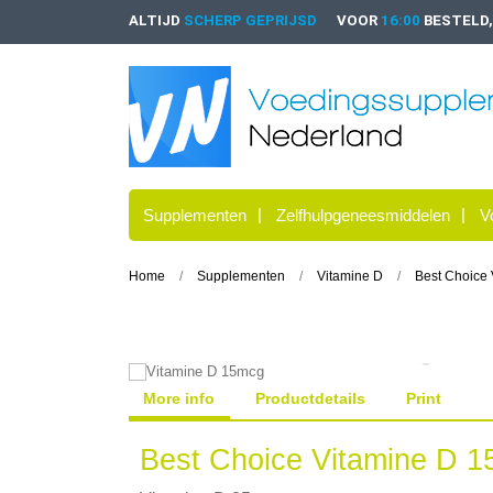
ALTIJD
SCHERP GEPRIJSD
VOOR
16:00
BESTELD
Supplementen
Zelfhulpgeneesmiddelen
V
Home
Supplementen
Vitamine D
Best Choice
More info
Productdetails
Print
Best Choice Vitamine D 1