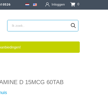
0
Inloggen
610526
Aanbiedingen!
AMINE D 15MCG 60TAB
huis