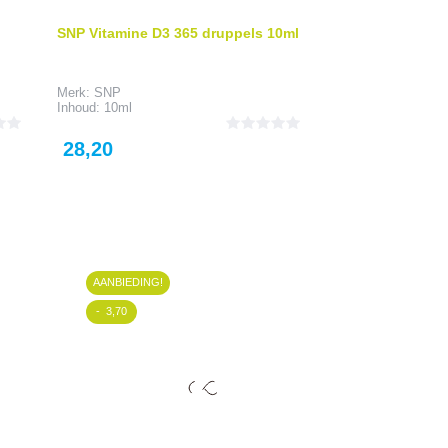
SNP Vitamine D3 365 druppels 10ml
Orthica d-50 12
Merk: SNP
Merk: Orthica
Inhoud: 10ml
Inhoud: 120tb
Prijs
Prijs
28,20
24,49
AANBIEDING!
- 3,70