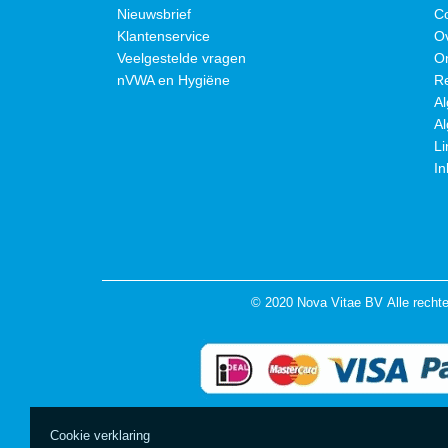
Nieuwsbrief
C
Klantenservice
O
Veelgestelde vragen
O
nVWA en Hygiëne
R
A
A
Li
In
© 2020 Nova Vitae BV Alle recht
Cookie verklaring