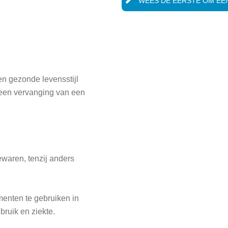
WEES DE EERSTE OM EEN
n gezonde levensstijl
geen vervanging van een
ewaren, tenzij anders
enten te gebruiken in
bruik en ziekte.