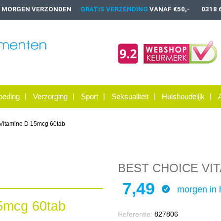
, MORGEN VERZONDEN
GRATIS VERZENDING
VANAF €50,-
0318 
oeding
Verzorging
Sport
Seksualiteit
Huishoudelijk
 Vitamine D 15mcg 60tab
BEST CHOICE VIT
7,49
morgen in 
5mcg 60tab
Referentie:
827806