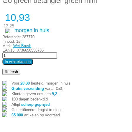
Go green detangler green mini
10,93
13,25
morgen in huis
Referentie:
287770
Inhoud:
1st
Merk:
Wet Brush
EAN13:
0736658556735
In winkelwagen
Voor
20:30
besteld, morgen in huis
Gratis verzending
vanaf €50,-
Klanten geven ons een
9,2
100 dagen bedenktijd
Altijd
scherp geprijsd
Gecertificeerd drogist in dienst
65.000
artikelen op voorraad