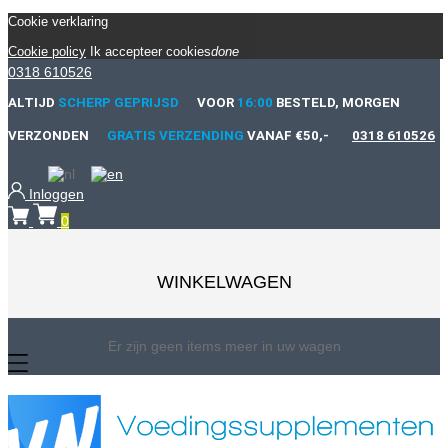
Cookie verklaring
Cookie policy
Ik accepteer cookies
done
0318 610526
ALTIJD
SCHERP GEPRIJSD
VOOR
16:00
BESTELD, MORGEN
VERZONDEN
GRATIS VERZENDING
VANAF €50,-
0318 610526
Inloggen
0
WINKELWAGEN
Er zijn geen items meer in uw wagen