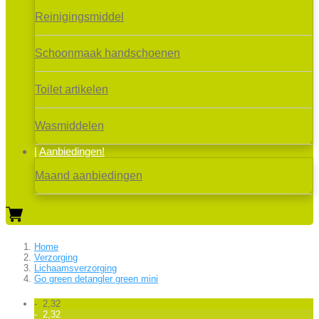
Reinigingsmiddel
Schoonmaak handschoenen
Toilet artikelen
Wasmiddelen
Aanbiedingen!
Maand aanbiedingen
Home
Verzorging
Lichaamsverzorging
Go green detangler green mini
- 2,32
- 2,32