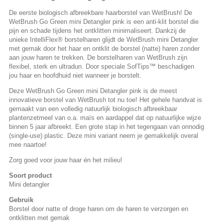
De eerste biologisch afbreekbare haarborstel van WetBrush! De
WetBrush Go Green mini Detangler pink is een anti-klit borstel die
pijn en schade tijdens het ontklitten minimaliseert. Dankzij de
unieke IntelliFlex® borstelharen glijdt de WetBrush mini Detangler
met gemak door het haar en ontklit de borstel (natte) haren zonder
aan jouw haren te trekken. De borstelharen van WetBrush zijn
flexibel, sterk en ultradun. Door speciale SofTips™ beschadigen
jou haar en hoofdhuid niet wanneer je borstelt.
Deze WetBrush Go Green mini Detangler pink is de meest
innovatieve borstel van WetBrush tot nu toe! Het gehele handvat is
gemaakt van een volledig natuurlijk biologisch afbreekbaar
plantenzetmeel van o.a. maïs en aardappel dat op natuurlijke wijze
binnen 5 jaar afbreekt. Een grote stap in het tegengaan van onnodig
(single-use) plastic. Deze mini variant neem je gemakkelijk overal
mee naartoe!
Zorg goed voor jouw haar én het milieu!
Soort product
Mini detangler
Gebruik
Borstel door natte of droge haren om de haren te verzorgen en
ontklitten met gemak