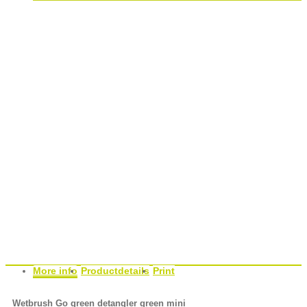
More info
Productdetails
Print
Wetbrush Go green detangler green mini