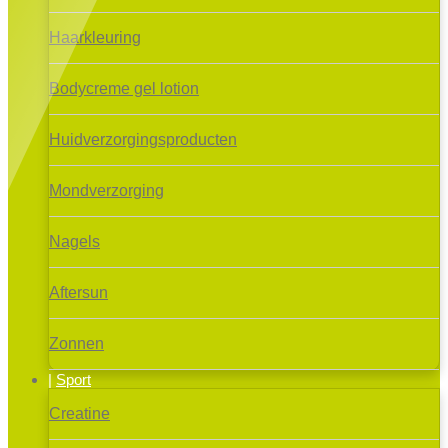
Haarkleuring
Bodycreme gel lotion
Huidverzorgingsproducten
Mondverzorging
Nagels
Aftersun
Zonnen
Sport
Creatine