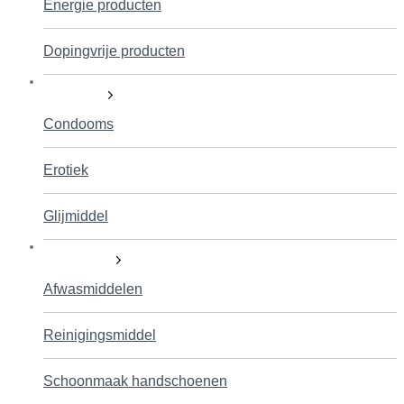
Energie producten
Dopingvrije producten
Seksualiteit
Condooms
Erotiek
Glijmiddel
Huishoudelijk
Afwasmiddelen
Reinigingsmiddel
Schoonmaak handschoenen